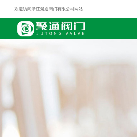
欢迎访问浙江聚通阀门有限公司网站！