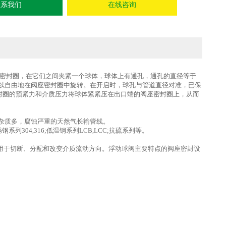
联系我们
在线咨询
座密封圈，在它们之间夹紧一个球体，球体上有通孔，通孔的直径等于
以自由地在阀座密封圈中旋转。在开启时，球孔与管道直径对准，已保
密封圈的预紧力和介质压力将球体紧紧压在出口端的阀座密封圈上，从而
杂质多，腐蚀严重的天然气长输管线。
304,316;低温钢系列LCB,LCC;抗硫系列等。
要用于切断、分配和改变介质流动方向。浮动球阀主要特点的阀座密封设