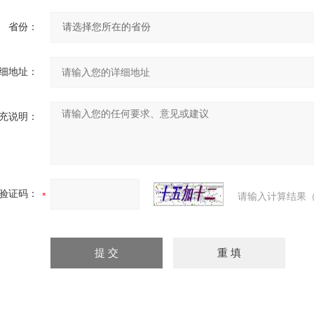
省份：
细地址：
充说明：
验证码：
请输入计算结果（