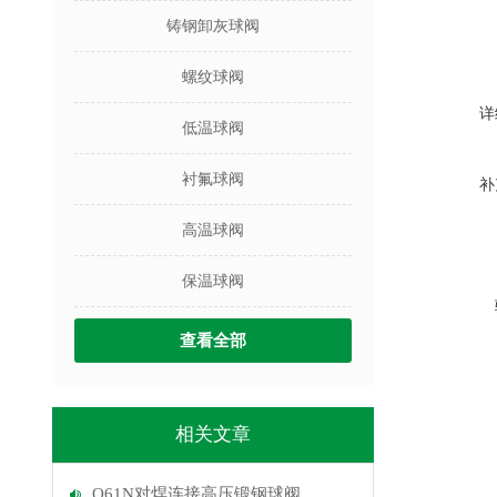
铸钢卸灰球阀
螺纹球阀
详
低温球阀
衬氟球阀
补
高温球阀
保温球阀
查看全部
相关文章
Q61N对焊连接高压锻钢球阀