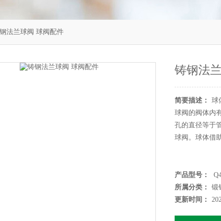
F铸钢法兰球阀 球阀配件
铸钢法兰
简要描述：
球
球阀的阀体内
孔的直径等于
球阀。球体借
产品型号：
Q4
所属分类：
锻
更新时间：
20