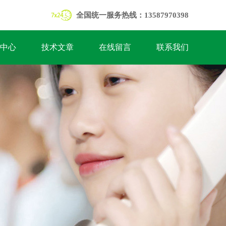
全国统一服务热线：13587970398
中心
技术文章
在线留言
联系我们