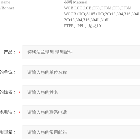
 name
材料 Material
Bonnet
WCB,LCC,LCB,CF8,CF8M,CF3,CF3M
WCGB+HCr,A105+HCr,2Cr13,304,316,304
2Cr13,304,316,304L,316L
PTFE、PPL、尼龙101
产品：
的单位：
的姓名：
系电话：
用邮箱：