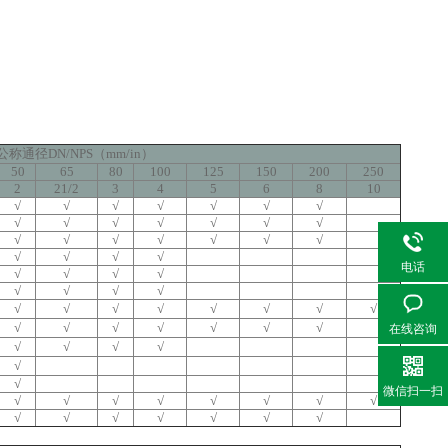
公称通径DN/NPS（mm/in）
50
65
80
100
125
150
200
250
2
21/2
3
4
5
6
8
10
√
√
√
√
√
√
√
√
√
√
√
√
√
√
√
√
√
√
√
√
√
√
√
√
√
电话
√
√
√
√
√
√
√
√
√
√
√
√
√
√
√
√
√
√
√
√
√
√
√
在线咨询
√
√
√
√
√
√
微信扫一扫
√
√
√
√
√
√
√
√
√
√
√
√
√
√
√