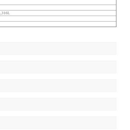
L,316L