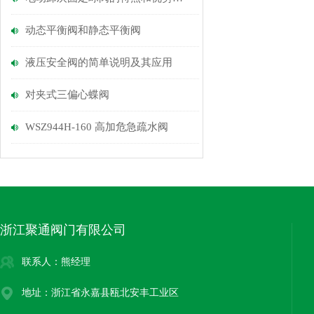
动态平衡阀和静态平衡阀
液压安全阀的简单说明及其应用
对夹式三偏心蝶阀
WSZ944H-160 高加危急疏水阀
浙江聚通阀门有限公司
联系人：熊经理
地址：浙江省永嘉县瓯北安丰工业区