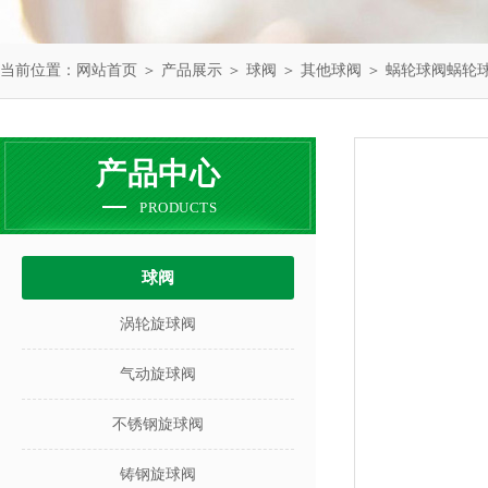
当前位置：
网站首页
＞
产品展示
＞
球阀
＞
其他球阀
＞ 蜗轮球阀蜗轮
产品中心
PRODUCTS
球阀
涡轮旋球阀
气动旋球阀
不锈钢旋球阀
铸钢旋球阀