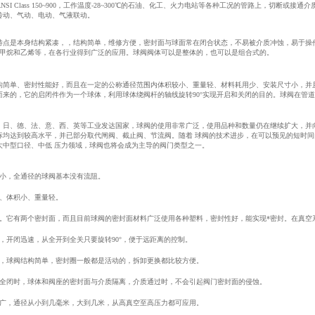
I Class 150~900，工作温度-28~300℃的石油、化工、火力电站等各种工况的管路上，切
传动、气动、电动、气液联动。
是本身结构紧凑，，结构简单，维修方便，密封面与球面常在闭合状态，不易被介质冲蚀，易于操作
、甲烷和乙烯等，在各行业得到广泛的应用。球阀阀体可以是整体的，也可以是组合式的。
单、密封性能好，而且在一定的公称通径范围内体积较小、重量轻、材料耗用少、安装尺寸小，并且驱
而来的，它的启闭件作为一个球体，利用球体绕阀杆的轴线旋转90°实现开启和关闭的目的。球阀在管
、德、法、意、西、英等工业发达国家，球阀的使用非常广泛，使用品种和数量仍在继续扩大，并向
标均达到较高水平，并已部分取代闸阀、截止阀、节流阀。随着 球阀的技术进步，在可以预见的短时
大中型口径、中低 压力领域，球阀也将会成为主导的阀门类型之一。
，全通径的球阀基本没有流阻。
、体积小、重量轻。
它有两个密封面，而且目前球阀的密封面材料广泛使用各种塑料，密封性好，能实现*密封。在真空
开闭迅速，从全开到全关只要旋转90°，便于远距离的控制。
球阀结构简单，密封圈一般都是活动的，拆卸更换都比较方便。
闭时，球体和阀座的密封面与介质隔离，介质通过时，不会引起阀门密封面的侵蚀。
，通径从小到几毫米，大到几米，从高真空至高压力都可应用。