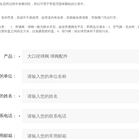
启闭过程中有擦拭性，所以可用于带悬浮固体颗粒的介质中。
价昂贵，高温中不易使用，如管道内有杂质，容易被杂质堵塞，导致阀门无法打开。
： 1、旁通阀：球阀一般为静水开启，故设旁通阀先平压，即两边注满水；2、空气阀：充水时，排
及密封盖之间的压力水，以免磨损密封盖。4、排污阀：排出球壳体内下部的污水。
产品：
的单位：
的姓名：
系电话：
用邮箱：