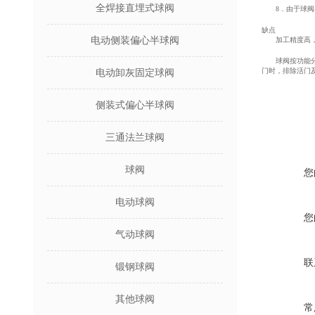
全焊接直埋式球阀
8．由于球阀在
缺点
电动侧装偏心半球阀
加工精度高，造
球阀按功能分类
门时，排除活门
电动卸灰固定球阀
侧装式偏心半球阀
三通法兰球阀
球阀
您
电动球阀
您
气动球阀
联
锻钢球阀
其他球阀
常