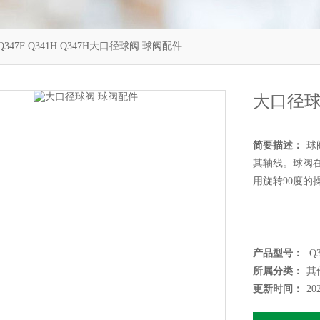
 Q347F Q341H Q347H大口径球阀 球阀配件
大口径球
简要描述：
球
其轴线。球阀
用旋转90度的
产品型号：
Q3
所属分类：
其
更新时间：
20