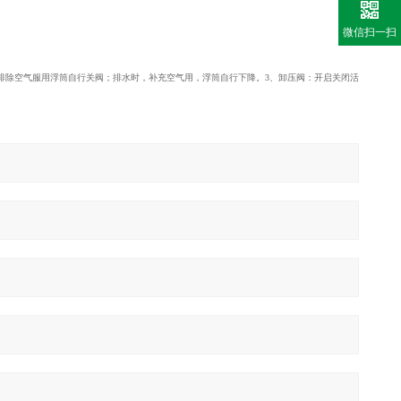
微信扫一扫
除空气服用浮筒自行关阀；排水时，补充空气用，浮筒自行下降。3、卸压阀：开启关闭活