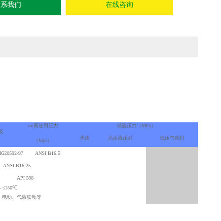
联系我们
在线咨询
zui高使用压力
试验压力（MPa）
级
壳体
高压液压封
低压气密封
（Mpa）
G20592-97 ANSI B16.5
 ANSI B16.25
-99 API 598
～≤150℃
、电动、气液联动等