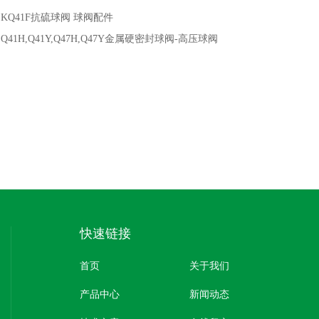
：
KQ41F抗硫球阀 球阀配件
：
Q41H,Q41Y,Q47H,Q47Y金属硬密封球阀-高压球阀
快速链接
首页
关于我们
产品中心
新闻动态