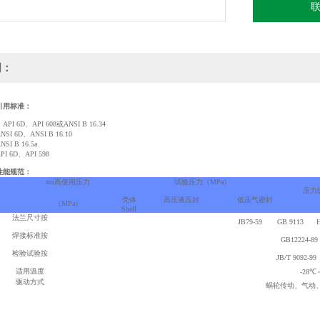
明：
引用标准：
D、API 608或ANSI B 16.34
6D、ANSI B 16.10
B 16.5a
6D、API 598
性能规范
：
zui高使用压力
试验压力（MPa）
压力
）
壳体
高压液压封
低压气密封
（MPa）
Shell
法兰尺寸按
JB79-59 GB 9113 H
焊接标准按
GB12224-89
检验试验按
JB/T 9092
适用温度
-28℃
驱动方式
蜗轮传动、气动