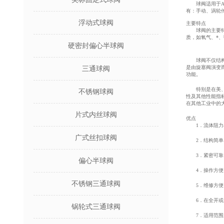
球阀适用于ANS
有：手动、涡轮
浮动式球阀
主要特点
球阀的主要特点
质，如氧气、*
硬密封偏心半球阀
球阀不仅结构简
是由旋塞阀演变
三通球阀
功能。
特别是在美、日
不锈钢球阀
性及其他性能指
在其他工业中的
片式内丝球阀
优点
1．流体阻力小
广式丝扣球阀
2．结构简单
3．紧密可靠。
偏心半球阀
4．操作方便，
不锈钢三通球阀
5．维修方便，
6．在全开或全
锅轮式三通球阀
7．适用范围广