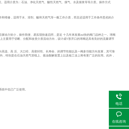
断或接通介质。适用介质为：石油、净化天然气、酸性天然气、煤气、水及煤浆等等介质。操作方式
和维修，适用于水、溶剂、酸和天然气等一般工作介质，而且还适用于工作条件恶劣的介
动力矩小，操作简便、易实现快速启闭，是近 十几年来发展zui快的阀门品种之一。球阀
道上主要用于切断、分配和改变介质流动方向，设计成V形开口的球阀还具有良好的流量调节
高温、高 压、大口经、高密封性、长寿命、的调节性能以及一阀多功能方向发展，其可靠
间内，特别是在石油天然气管线上、炼油裂解装置上以及核工业上将有更广泛的应用。此外，
系统中也已广泛使用。
电话
在线咨询