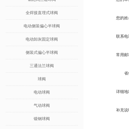
全焊接直埋式球阀
您的姓
电动侧装偏心半球阀
联系电
电动卸灰固定球阀
侧装式偏心半球阀
常用邮
三通法兰球阀
省
球阀
详细地
电动球阀
气动球阀
补充说
锻钢球阀