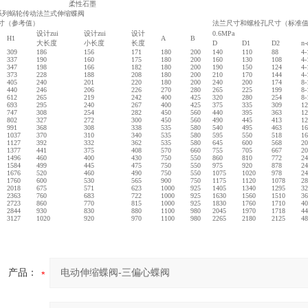
柔性石墨
0/16系列蜗轮传动法兰式伸缩蝶阀
寸（参考值）
法兰尺寸和螺栓孔尺寸（标准
设计zui
设计zui
设计
0.6MPa
H1
A
B
大长度
小长度
长度
D
D1
D2
n-
309
186
156
171
180
200
140
110
88
4-
337
190
160
175
180
200
160
130
108
4-
347
198
166
182
180
200
190
150
124
4-
373
228
188
208
180
200
210
170
144
4-
405
240
201
220
180
200
240
200
174
8-
440
246
206
226
270
280
265
225
199
8-
612
265
219
242
400
425
320
280
254
8-
693
295
240
267
400
425
375
335
309
12
747
308
254
282
450
560
440
395
363
12
802
327
272
300
450
560
490
445
413
12
991
368
308
338
535
580
540
495
463
16
1037
370
310
340
535
580
595
550
518
16
1127
392
332
362
535
580
645
600
568
20
1377
441
375
408
570
660
755
705
667
20
1496
460
400
430
750
550
860
810
772
24
1584
499
445
475
750
550
975
920
878
24
1676
520
460
490
750
550
1075
1020
978
24
1760
600
530
565
900
750
1175
1120
1078
28
2018
675
571
623
1000
925
1405
1340
1295
32
2363
760
683
722
1000
925
1630
1560
1510
36
2723
860
770
815
1000
925
1830
1760
1710
40
2844
930
830
880
1100
980
2045
1970
1718
44
3127
1020
920
970
1100
980
2265
2180
2125
48
产品：