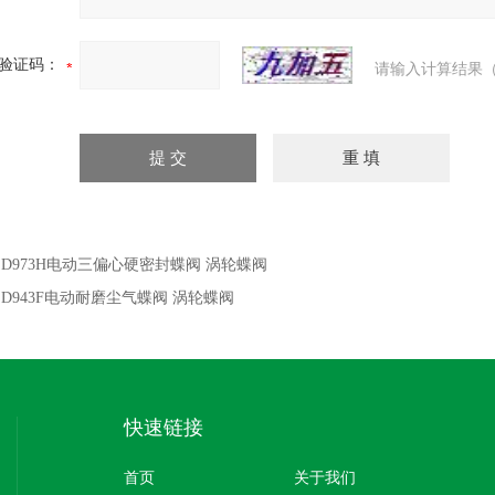
验证码：
请输入计算结果（
：
D973H电动三偏心硬密封蝶阀 涡轮蝶阀
：
D943F电动耐磨尘气蝶阀 涡轮蝶阀
快速链接
首页
关于我们