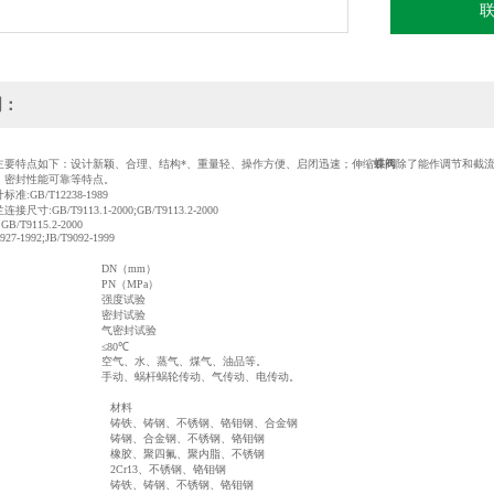
明：
主要特点如下：设计新颖、合理、结构*、重量轻、操作方便、启闭迅速；伸缩
蝶阀
除了能作调节和截
、密封性能可靠等特点。
:GB/T12238-1989
:GB/T9113.1-2000;GB/T9113.2-2000
;GB/T9115.2-2000
7-1992;JB/T9092-1999
DN（mm）
PN（MPa）
强度试验
密封试验
气密封试验
≤80℃
空气、水、蒸气、煤气、油品等。
手动、蜗杆蜗轮传动、气传动、电传动。
材料
铸铁、铸钢、不锈钢、铬钼钢、合金钢
铸钢、合金钢、不锈钢、铬钼钢
橡胶、聚四氟、聚内脂、不锈钢
2Cr13、不锈钢、铬钼钢
铸铁、铸钢、不锈钢、铬钼钢