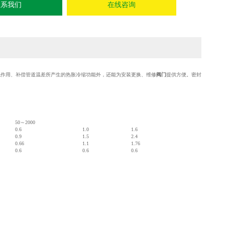
联系我们
在线咨询
流作用、补偿管道温差所产生的热胀冷缩功能外，还能为安装更换、维修
阀门
提供方便。密封
50～2000
0.6
1.0
1.6
0.9
1.5
2.4
0.66
1.1
1.76
0.6
0.6
0.6