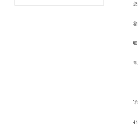
您
您
联
常
详
补