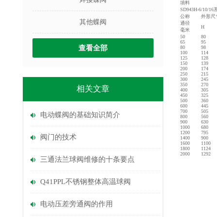
填料
SD943H-6/1
公称
外形尺
其他蝶阀
通径
H
毫米
50
80
65
95
查看全部
80
98
100
114
125
128
150
139
200
174
250
215
300
245
350
270
相关文章
400
305
450
325
500
360
600
445
700
505
电动蝶阀的基础知识简介
800
560
900
630
1000
680
1200
795
阀门的技术
1400
900
1600
1100
1800
1124
2000
1292
三通法兰球阀维修的十条要点
Q41PPL不锈钢整体高温球阀
电动压差旁通阀的作用