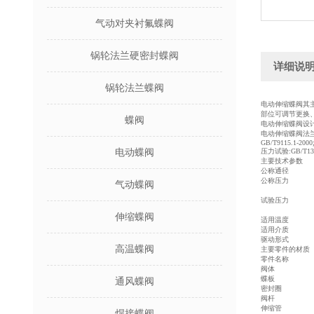
气动对夹衬氟蝶阀
锅轮法兰硬密封蝶阀
详细说
锅轮法兰蝶阀
电动伸缩
蝶阀
其
部位可调节更换
蝶阀
电动伸缩蝶阀设计标准
电动伸缩蝶阀法兰连接尺寸
GB/T9115.1-2000
电动蝶阀
压力试验:GB/T1392
主要技术参数
公称通径
公称压力
气动蝶阀
试验压力
伸缩蝶阀
适用温度
适用介质
驱动形式
高温蝶阀
主要零件的材质
零件名称
阀体
蝶板
通风蝶阀
密封圈
阀杆
伸缩管
焊接蝶阀