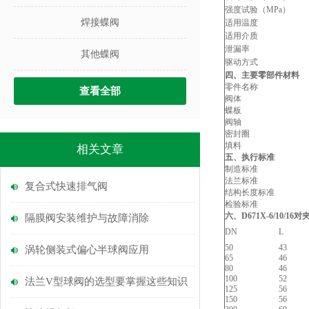
强度试验（MPa）
焊接蝶阀
适用温度
适用介质
泄漏率
其他蝶阀
驱动方式
四、主要零部件材料
零件名称
查看全部
阀体
蝶板
阀轴
密封圈
填料
相关文章
五、执行标准
制造标准
法兰标准
复合式快速排气阀
结构长度标准
检验标准
六、D671
隔膜阀安装维护与故障消除
DN
L
50
43
涡轮侧装式偏心半球阀应用
65
46
80
46
100
52
法兰V型球阀的选型要掌握这些知识
125
56
150
56