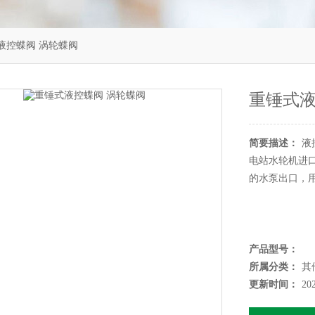
液控蝶阀 涡轮蝶阀
重锤式液
简要描述：
液
电站水轮机进
的水泵出口，
产品型号：
所属分类：
其
更新时间：
20