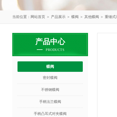
当前位置：
网站首页
＞
产品展示
＞
蝶阀
＞
其他蝶阀
＞ 重锤式
产品中心
PRODUCTS
蝶阀
密封蝶阀
不锈钢蝶阀
手柄法兰蝶阀
手柄凸耳式对夹蝶阀