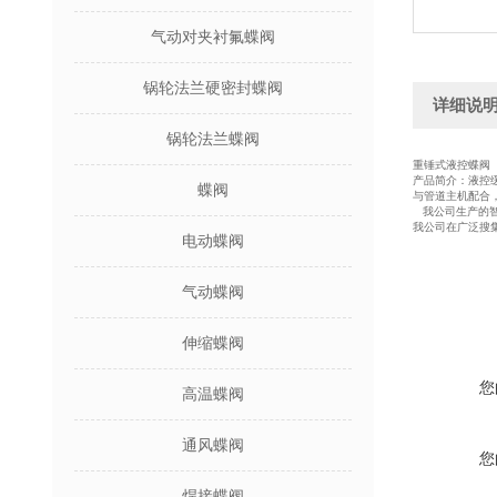
气动对夹衬氟蝶阀
锅轮法兰硬密封蝶阀
详细说
锅轮法兰蝶阀
重锤式液控蝶阀
产品简介：液控
蝶阀
与管道主机配合
我公司生产的智
我公司在广泛搜
电动蝶阀
气动蝶阀
伸缩蝶阀
您
高温蝶阀
通风蝶阀
您
焊接蝶阀