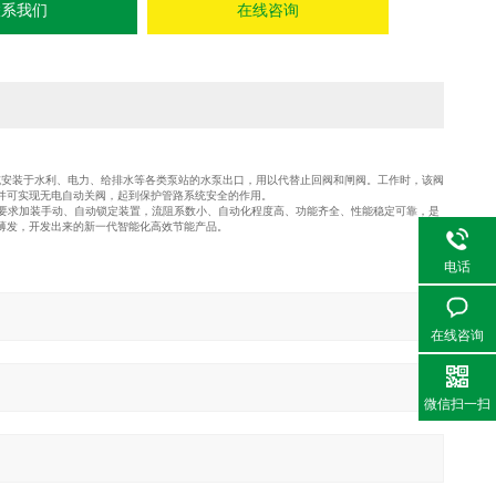
联系我们
在线咨询
或安装于水利、电力、给排水等各类泵站的水泵出口，用以代替止回阀和闸阀。工作时，该阀
并可实现无电自动关阀，起到保护管路系统安全的作用。
户要求加装手动、自动锁定装置，流阻系数小、自动化程度高、功能齐全、性能稳定可靠，是
薄发，开发出来的新一代智能化高效节能产品。
电话
在线咨询
微信扫一扫