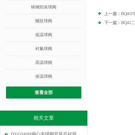
铸钢卸灰球阀
上一篇：
BQ41
螺纹球阀
下一篇：
BQ4
低温球阀
衬氟球阀
高温球阀
保温球阀
查看全部
相关文章
DYQ340H偏心半球阀安装不好就算白搭