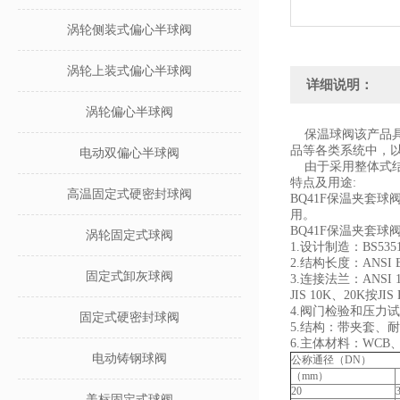
涡轮侧装式偏心半球阀
涡轮上装式偏心半球阀
详细说明：
涡轮偏心半球阀
保温球阀该产品具
品等各类系统中，
电动双偏心半球阀
由于采用整体式结
特点及用途:
高温固定式硬密封球阀
BQ41F保温夹套
用。
BQ41F保温夹套球
涡轮固定式球阀
1.设计制造：BS535
2.结构长度：ANSI B
固定式卸灰球阀
3.连接法兰：ANSI 15
JIS 10K、20K按JIS
4.阀门检验和压力试验：
固定式硬密封球阀
5.结构：带夹套、
6.主体材料：WCB、
电动铸钢球阀
公称通径（DN）
（mm）
20
3
美标固定式球阀