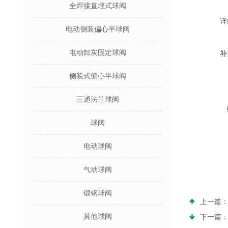
全焊接直埋式球阀
详
电动侧装偏心半球阀
电动卸灰固定球阀
补
侧装式偏心半球阀
三通法兰球阀
球阀
电动球阀
气动球阀
锻钢球阀
上一篇
其他球阀
下一篇