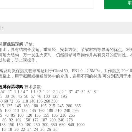
明：
式超薄保温球阀
详情:
相比，具有结构长度短、重量轻、安装方便、节省材料等显著的优点。对
有耐火结构，万一发生火灾时，仍然能够可靠操作并具有良好的密封性。根
以加锁，防止误操作。
夹保温夹套球阀适用于Class150、PN1.0～2.5MPa，工作温度 29
管路上，用于截断或接通管路中的介质，选用不同的材质,可分别适用于
式超薄保温球阀
技术参数:
4" 1" 1 1 / 4 " 1 1 / 2 " 2" 2 1 / 2 " 3" 4" 5" 6" 8"
.5 30 36 45 58 67 76 100 125 195
50 60 72 95 118 140 195 260 350
15 135 145 160 180 195 215 245 280 335
5 100 110 125 145 160 180 210 240 295
5 78 85 100 120 135 155 185 210 265
 86 92 102 158 172 187 200 240 278
135 150 150 180 250 300 350 650 840 1000
 16 18 20 22 24 24 26 26 28