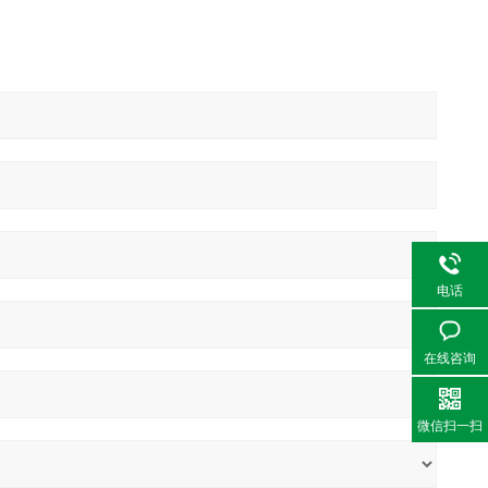
电话
在线咨询
微信扫一扫