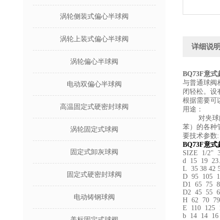
涡轮侧装式偏心半球阀
涡轮上装式偏心半球阀
详细说
涡轮偏心半球阀
BQ73F意
与普通球阀
电动双偏心半球阀
闭轻松。设
根据需要可
高温固定式硬密封球阀
用途：
对夹球阀及对
苯）的各种
涡轮固定式球阀
要技术参数:
BQ73F意
固定式卸灰球阀
SIZE 1/2" 3/
d 15 19 23
L 35 38 42 
固定式硬密封球阀
D 95 105 1
D1 65 75 8
D2 45 55 6
电动铸钢球阀
H 62 70 79
E 110 125 
b 14 14 16
美标固定式球阀