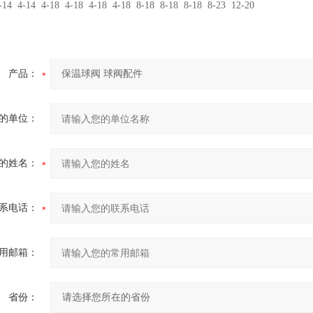
-14 4-14 4-18 4-18 4-18 4-18 8-18 8-18 8-18 8-23 12-20
产品：
的单位：
的姓名：
系电话：
用邮箱：
省份：