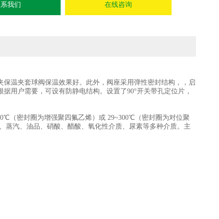
联系我们
在线咨询
夹保温夹套球阀保温效果好。此外，阀座采用弹性密封结构，，启
据用户需要，可设有防静电结构。设置了90°开关带孔定位片，
~180℃（密封圈为增强聚四氟乙烯）或 29~300℃（密封圈为对位聚
水、蒸汽、油品、硝酸、醋酸、氧化性介质、尿素等多种介质。主