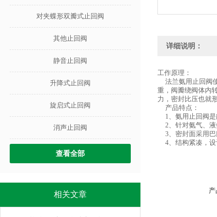
对夹蝶形双瓣式止回阀
其他止回阀
详细说明：
静音止回阀
工作原理：
法兰氨用止回阀使
升降式止回阀
重，阀瓣绕阀体内
力，密封比压也就
旋启式止回阀
产品特点：
1、氨用止回阀是
2、针对氨气、液
消声止回阀
3、密封面采用巴
4、结构紧凑，设
查看全部
产
相关文章