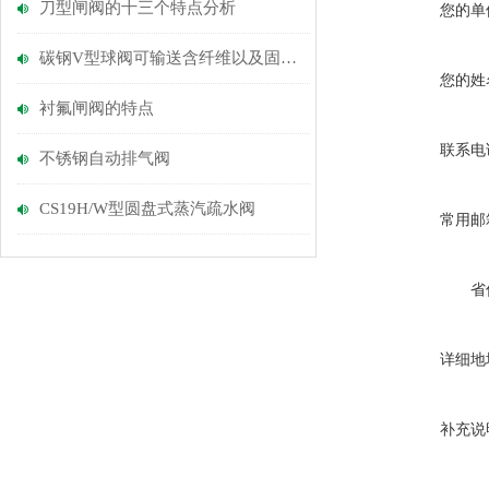
刀型闸阀的十三个特点分析
您的单
碳钢V型球阀可输送含纤维以及固体颗粒的液体
您的姓
衬氟闸阀的特点
联系电
不锈钢自动排气阀
CS19H/W型圆盘式蒸汽疏水阀
常用邮
省
详细地
补充说