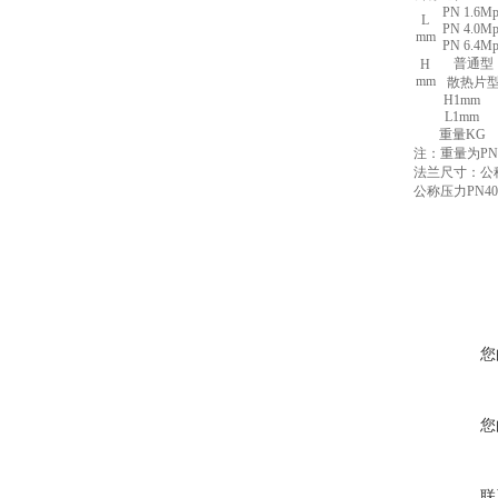
PN 1.6Mp
L
PN 4.0Mp
mm
PN 6.4Mp
普通型
H
mm
散热片
H1mm
L1mm
重量KG
注：重量为P
法兰尺寸：公
公称压力PN4
您
您
联