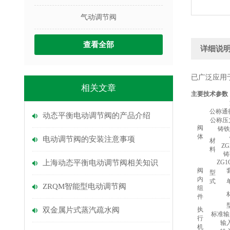
气动调节阀
查看全部
详细说
已广泛应用
相关文章
主要技术参数
公称通
动态平衡电动调节阀的产品介绍
公称压
阀
铸铁
体
电动调节阀的安装注意事项
材
ZG
料
铸
上海动态平衡电动调节阀相关知识
ZG1C
阀
型
内
式
ZRQM智能型电动调节阀
组
件
双金属片式蒸汽疏水阀
执
标准输
行
输
机