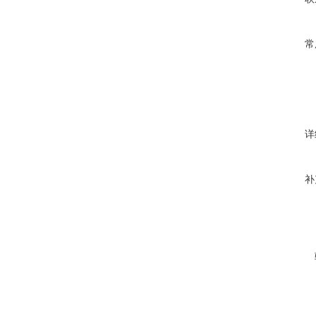
常
详
补