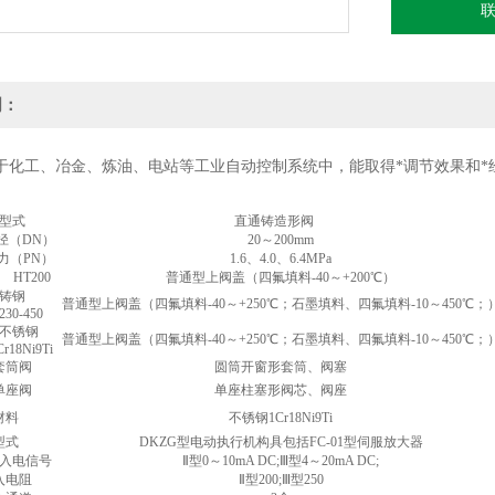
明：
于化工、冶金、炼油、电站等工业自动控制系统中，能取得*调节效果和*
型式
直通铸造形阀
径（DN）
20～200mm
力（PN）
1.6、4.0、6.4MPa
 HT200
普通型上阀盖（四氟填料-40～+200℃）
铸钢
普通型上阀盖（四氟填料-40～+250℃；石墨填料、四氟填料-10～450℃；
230-450
不锈钢
普通型上阀盖（四氟填料-40～+250℃；石墨填料、四氟填料-10～450℃；
r18Ni9Ti
套筒阀
圆筒开窗形套筒、阀塞
单座阀
单座柱塞形阀芯、阀座
材料
不锈钢1Cr18Ni9Ti
型式
DKZG型电动执行机构具包括FC-01型伺服放大器
入电信号
Ⅱ型0～10mA DC;Ⅲ型4～20mA DC;
入电阻
Ⅱ型200;Ⅲ型250