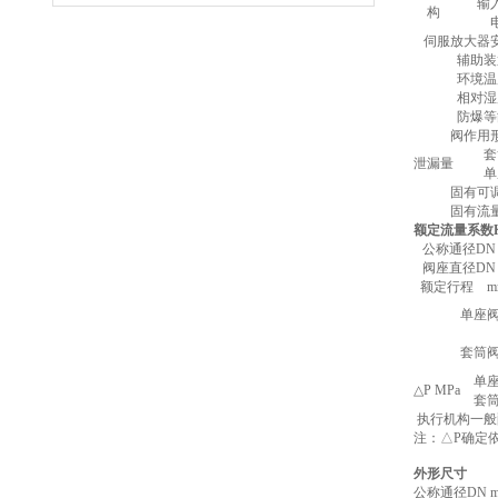
输
构
伺服放大器
辅助装
环境温
相对湿
防爆等
阀作用
套
泄漏量
单
固有可
固有流
额定流量系数
公称通径DN 
阀座直径DN 
额定行程 
单座
套筒
单
△P MPa
套
执行机构一般
注：△P确定
外形尺寸
公称通径DN 