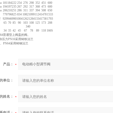
a
181
184
222
254
276
298
352
451
600
a
194
197
235
267
292
317
368
473
600
a
206
210
251
286
311
337
394
508
650
779
796
825
834
1082
1099
1124
1478
1533
型
929
946
990
1004
1262
1284
1334
1738
1793
65
70
85
90
103
108
125
173
208
340
34
35
42
45
67
78
89
118
166S
N64普通型上阀盖的阀。
称压力PN16采用铸铁法兰
0、PN64采用铸钢法兰
产品：
的单位：
的姓名：
系电话：