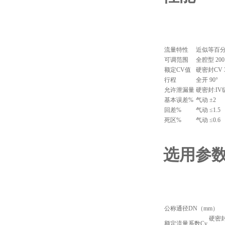
流量特性
近似等百
可调范围
全腔型 200
额定CV值
硬密封CV 3
行程
全开 90°
允许泄漏量
硬密封:IV
基本误差%
气动 ±2
回差%
气动 ≤1.5
死区%
气动 ≤0.6
选用参
公称通径DN（mm）
硬密
额定流量系数Cv