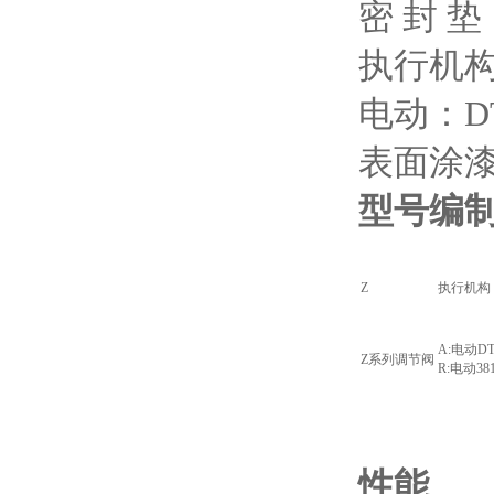
密 封 
执行机
电动：DT
表面涂漆
型号编
Z
执行机构
A:电动D
Z系列调节阀
R:电动3
性能