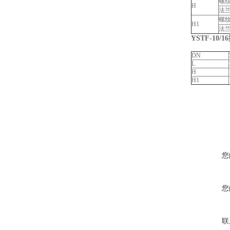
螺
H
法
螺
H1
法
YSTF-10/1
DN
L
H
H1
您
您
联