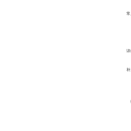
常
详
补