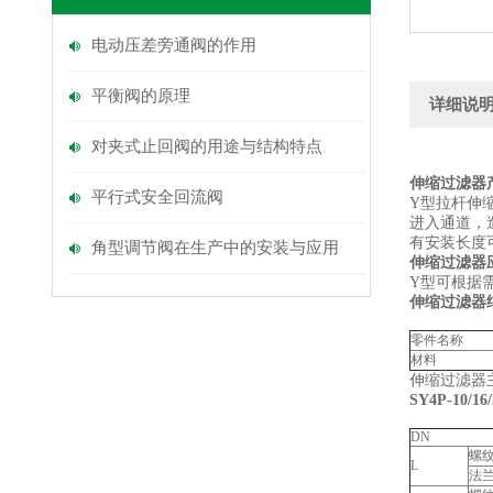
电动压差旁通阀的作用
平衡阀的原理
详细说
对夹式止回阀的用途与结构特点
伸缩过滤器
平行式安全回流阀
Y型拉杆伸
进入通道，
有安装长度可
角型调节阀在生产中的安装与应用
伸缩过滤器
Y型可根据需
伸缩过滤器
零件名称
材料
伸缩过滤器
SY4P-10/16
DN
螺
L
法