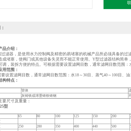
明：
产品介绍：
缩过滤器，是使用水力控制阀及精密的易堵塞的机械产品所必须具备的过
造成堵塞，使阀门或其他设备失灵而不能正常使用。Y型过滤器结构简单
调，装拆方便的特点。可根据需要设置滤网目数，通常滤网目数范围：水18～3
应用范围：
要设置滤网目数，通常滤网目数范围：水18～30目、蒸气40～100目、油10
结构特点：
管体
灰铸铁或球墨铸铁铸钢
主要尺寸及重量：
/25型
65
80
100
125
150
200
纹
兰
250
280
350
400
440
500