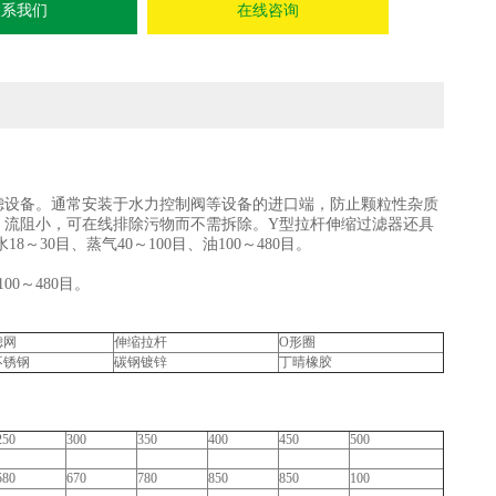
联系我们
在线咨询
滤设备。通常安装于水力控制阀等设备的进口端，防止颗粒性杂质
，流阻小，可在线排除污物而不需拆除。Y型拉杆伸缩过滤器还具
0目、蒸气40～100目、油100～480目。
0～480目。
滤网
伸缩拉杆
O形圈
不锈钢
碳钢镀锌
丁晴橡胶
250
300
350
400
450
500
580
670
780
850
850
100