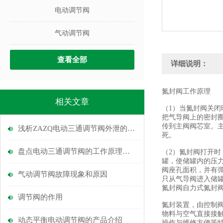
电动调节阀
气动调节阀
查看全部
详细说明：
氮封阀工作原理
相关文章
（1）当氮封阀关
把气导阀上的密封
传到主阀阀芯室。
浅析ZAZQ电动三通调节阀外泄的解决方法
死。
盘点电动三通调节阀的工作原理和特点
（2）氮封阀打开
罐，使储罐内的压
阀座孔面积，并有
气动调节阀故障现象和原因
只从气导阀进入储
氮封阀自力式氮封
调节阀的作用
氮封装置，由控制
物料与空气直接接
动态平衡电动调节阀的产品介绍
操作与维修方便等