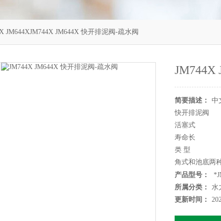
4X JM644XJM744X JM644X 快开排泥阀-疏水阀
JM744
简要描述：
中
快开排泥阀
活塞式
寿命长
类 型
角式和池底两
膜片式
产品型号：
*J
无运动磨损 介
所属分类：
水
型号JM744 J
更新时间：
20
类型（通道位