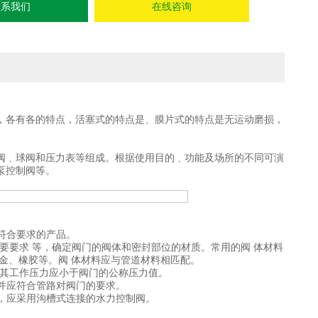
压力环境常压
联系我们
在线咨询
，各有各的特点，活塞式的特点是、膜片式的特点是无运动磨损，
阀﹑球阀和压力表等组成。根据使用目的﹑功能及场所的不同可演
泵控制阀等。
符合要求的产品。
 要要求 等，确定阀门的阀体和密封部位的材质。常用的阀 体材料
金、橡胶等。阀 体材料应与管道材料相匹配。
的介质，其工作压力应小于阀门的公称压力值。
，并应符合管路对阀门的要求。
时，应采用沟槽式连接的水力控制阀。