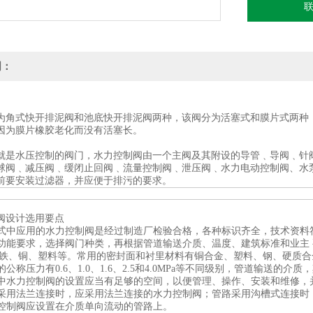
适用介质排水
明：
为角式快开排泥阀和池底快开排泥阀两种，该阀分为活塞式和膜片式两种
因为膜片橡胶老化而没有活塞长。
就是水压控制的阀门，水力控制阀由一个主阀及其附设的导管﹑导阀﹑针
球阀﹑减压阀﹑缓闭止回阀﹑流量控制阀﹑泄压阀﹑水力电动控制阀、水
前要安装过滤器，并应便于排污的要求。
阀设计选用要点
工程式中应用的水力控制阀是经过制造厂检验合格，各种标识齐全，技术资料
根据功能要求，选择阀门种类，再根据管道输送介质、温度、建筑标准和业主
铜铁、铜、塑料等。常用的密封面和衬里材料有铜合金、塑料、钢、硬质合
门的公称压力有0.6、1.0、1.6、2.5和4.0MPa等不同级别，管道输送
工程中水力控制阀的设置应当有足够的空间，以便管理、操作、安装和维修
管路采用法兰连接时，应采用法兰连接的水力控制阀；管路采用沟槽式连接
水利控制阀应设置在介质单向流动的管路上。