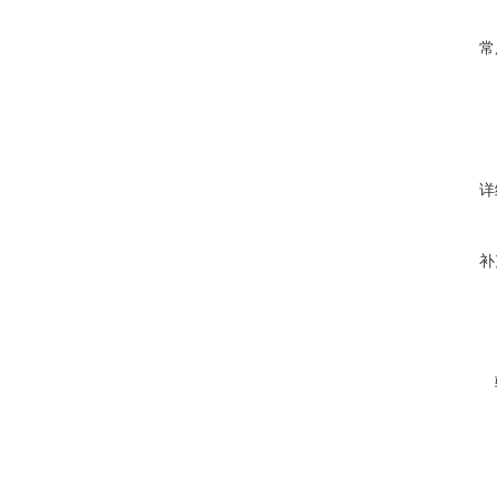
常
详
补