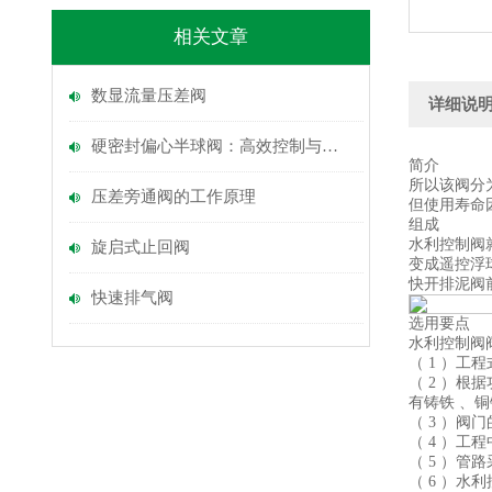
相关文章
数显流量压差阀
详细说
硬密封偏心半球阀：高效控制与可靠封闭的选择
简介
所以该阀分
压差旁通阀的工作原理
但使用寿命
组成
水利控制阀
旋启式止回阀
变成遥控浮
快开排泥阀
快速排气阀
选用要点
水利控制阀
（ 1 ）
（ 2 ）
有铸铁 、
（ 3 ）阀
（ 4 ）
（ 5 ）
（ 6 ）