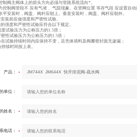
水利控制阀主阀体上的箭头方向必须与管路系统流向*。
水力控制阀管段不 应有气堵 、气阻现象。在管网位置 等存气段 应设置自
阀门水平安装时，阀盖、阀杆应朝上。垂直安装时，阀盖、阀杆应朝外。
阀门安装前应做强度和严密性试验。
阀门的强度和严密性试验应符合以下规定。
强度试验压力为公称压力的1.5倍；
严密性试验压力为公称压力的1.5倍；
力在试验持续时间内应保持不变，且壳体填料及阀瓣密封面无渗漏；
验持续时间按上表。
产品：
的单位：
的姓名：
系电话：