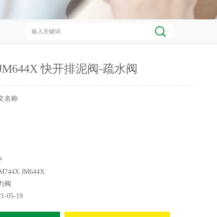
X JM644X 快开排泥阀-疏水阀
文名称
种
M744X JM644X
质温度100（℃）材质铸钢品牌聚通
力阀
M644 连接形式法兰
21-05-19
置）直通式流动方向单向