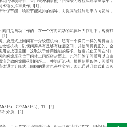
振动的薄弱环节；采用缓冲油缸使止回阀缓闭过程流速增量减小，
水锤发挥重要作用[1]
。
环保节能，响应节能减排的倡导，向提高能源利用率方向发展，
种阀门是自动工作的，在一个方向流动的流体压力作用下，阀瓣打
1]
阀。旋启式止回阀有一介铰链机构，还有一个像门一样的阀瓣自由
在铰链机构，以便阀瓣具有足够有旋启空间，并使阀瓣真正的、全
采用合成覆盖面，这取决于使用性能的要求。旋启式止回阀在*打
阀的阀瓣座落位于阀体上阀座密封面上。此阀门除了阀瓣可以自由
回流导致阀瓣回落到阀座上，并切断流动。根据使用条件，阀瓣可
流体通过升降式止回阀的通道也是狭窄的，因此通过升降式止回阀
(316)、CF3M(316L)、Ti。[2]
种介质。[2]
长，且不要求运动部件运动。但一旦有“切换”要求，则必须动之