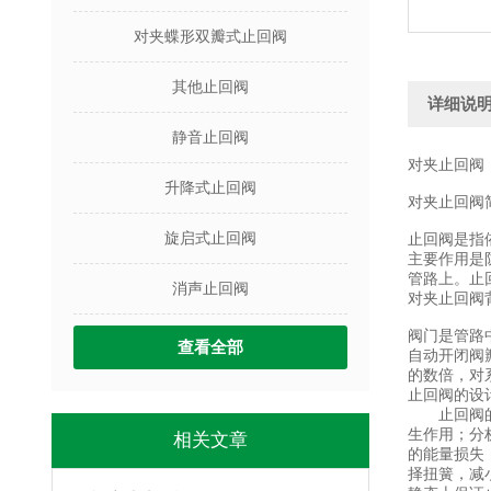
对夹蝶形双瓣式止回阀
其他止回阀
详细说
静音止回阀
对夹止回阀
升降式止回阀
对夹止回阀
旋启式止回阀
止回阀是指
主要作用是
管路上。止
消声止回阀
对夹止回阀
阀门是管路
查看全部
自动开闭阀
的数倍，对
止回阀的设
止回阀的工
生作用；分
相关文章
的能量损失
择扭簧，减