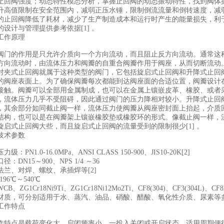
止回阀强度；动态特性模态分析，掌握止回阀的动态振动特性，找到阀体
升高值限制在安全范围内，减弱正压水锤，限制倒流流量和倒转速度，减弱
回阀降低了耗材，减少了生产制造成本和运行时产生的能量损失，利于
的设计与管理提供参考依据[1]
。
工作原理
阀门的作用是只允许介质向一个方向流动，而且阻止反方向流动。通常这
方向流动时，由流体压力和阀瓣的自重合阀瓣作用于阀座，从而切断流动。[
对夹式止回阀就属于这种类型的阀门，它包括旋启式止回阀和升降式止回
的阀座表面上。为了确保阀瓣每次都能到达阀座面的合适位置，阀瓣设计
接触。阀瓣可以全部用金属制成，也可以在金属上镶嵌皮革、橡胶、或者
，流体压力几乎不受阻碍，因此通过阀门的压力降相对较小。升降式止回
，其余部分如同截止阀一样，流体压力使阀瓣从阀座密封面上抬起，介质
结构，也可以是在阀瓣架上镶嵌橡胶垫或橡胶环的形式。像截止阀一样，
旋启式止回阀大些，而且旋启式止回阀的流量受到的限制很少[1]
。
技术参数
PN1.0-16.0MPa、ANSI CLASS 150-900、JIS10-20K[2]
：DN15～900、NPS 1/4 ～36
法兰、对焊、螺纹、承插焊等[2]
96℃～540℃
ZG1Cr18Ni9Ti、ZG1Cr18Ni12Mo2Ti、CF8(304)、CF3(304L)、CF8M
材质，可分别适用于水、蒸汽、油品、硝酸、醋酸、氧化性介质、尿素等多
工作特点
作特点是载荷变化大，启闭频率小，一投入关闭或开启状态，适用周期便很