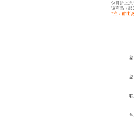
伙拼折上折
该商品（部
*注：前述
您
您
联
常