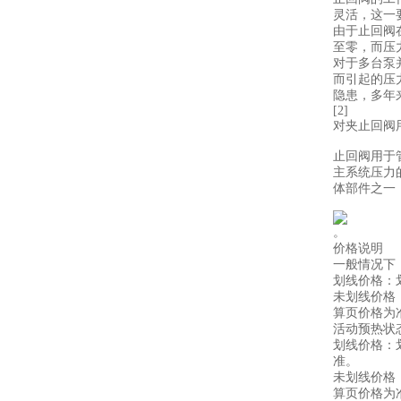
灵活，这一
由于止回阀
至零，而压
对于多台泵
而引起的压
隐患，多年
[2]
对夹止回阀
止回阀用于
主系统压力
体部件之一
。
价格说明
一般情况下
划线价格：
未划线价格
算页价格为
活动预热状
划线价格：
准。
未划线价格
算页价格为