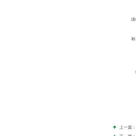
详
补
上一篇