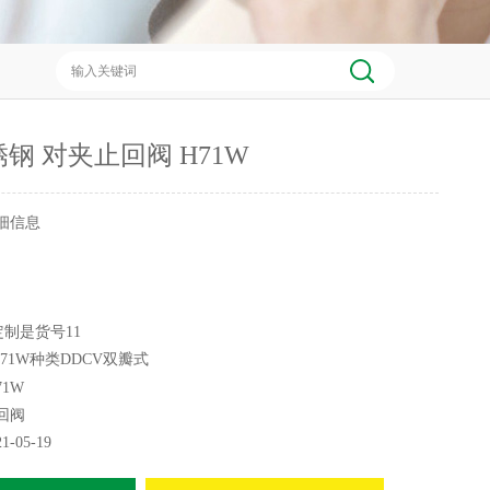
锈钢 对夹止回阀 H71W
细信息
定制是货号11
71W种类DDCV双瓣式
接形式对夹结构形式旋启式
71W
000（mm）适用介质水形态旋转式
回阀
标准国标流动方向单向
21-05-19