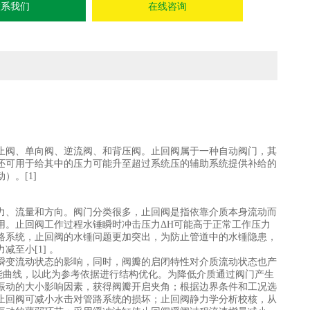
联系我们
在线咨询
止阀、单向阀、逆流阀、和背压阀。止回阀属于一种自动阀门，其
还可用于给其中的压力可能升至超过系统压的辅助系统提供补给的
。[1]
力、流量和方向。阀门分类很多，止回阀是指依靠介质本身流动而
用。止回阀工作过程水锤瞬时冲击压力ΔH可能高于正常工作压力
路系统，止回阀的水锤问题更加突出，为防止管道中的水锤隐患，
至小[1]
。
变流动状态的影响，同时，阀瓣的启闭特性对介质流动状态也产
能曲线，以此为参考依据进行结构优化。为降低介质通过阀门产生
振动的大小影响因素，获得阀瓣开启夹角；根据边界条件和工况选
止回阀可减小水击对管路系统的损坏；止回阀静力学分析校核，从