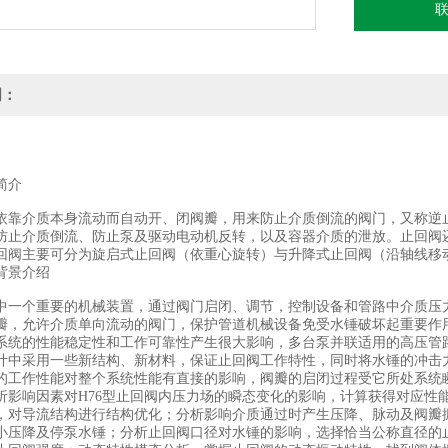
明：
简介
依靠介质本身流动而自动开、闭阀瓣，用来防止介质倒流的阀门，又称逆
防止介质倒流、防止泵及驱动电动机反转，以及容器介质的泄放。止回阀
回阀主要可分为旋启式止回阀（依重心旋转）与升降式止回阀（沿轴线移动）
背景介绍
中一个重要的机械装置，通过阀门启闭、调节，控制设备和管路中介质压
瓣，允许介质单向流动的阀门，保护管道机械设备免受水锤破坏起重要作
系统的性能稳定性和工作可靠性产生很大影响，多台泵并联适用的高压管
计中采用一些新结构、新材料，保证止回阀工作特性，同时将水锤的冲击力减
作性能对整个系统性能有直接的影响，阀瓣的启闭过程受它所处系统瞬
析影响因素对H76型止回阀内压力场的瞬态变化的影响，计算获得对应性
，对导流结构进行结构优化；分析影响介质通过时产生压降、脉动及阀瓣
小压降及停泵水锤；分析止回阀口径对水锤的影响，选择恰当公称直径的