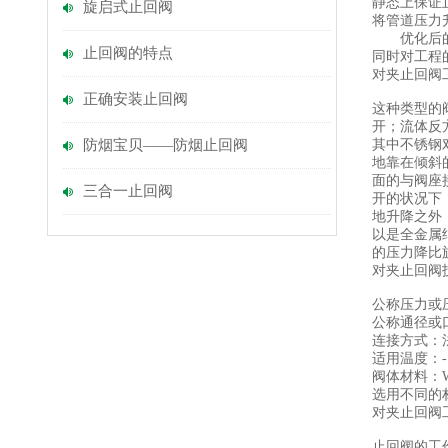
静态上保证
旋启式止回阀
将管道压力
优化后的止
止回阀的特点
同时对工程
对夹止回阀
正确安装止回阀
这种类型的
开；流体反
防烟宝贝——防烟止回阀
其中不锈钢
地靠在倾斜
面的与阀座
三合一止回阀
开的状况下
地升降之外
以是全金属
的压力降比
对夹止回阀
公称压力或压力级：
公称通径或口径
连接方式：
适用温度：-1
阀体材料：WCB、
选用不同的
对夹止回阀
止回阀的工