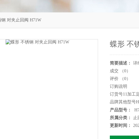
锈钢 对夹止回阀 H71W
蝶形 不
简要描述：
详
成交 （0）
评价 （0）
订购说明
订货号11加工
品牌其他型号H
材质不锈钢连
产品型号：
H
公称通径50-1
所属分类：
止
压力环境低压
更新时间：
20