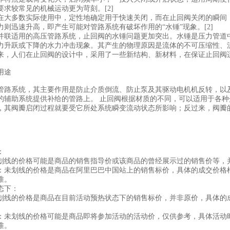
要求较常见的机械运动更为苛刻。[2]
在大多数实际使用中，定性地确定用于快速关闭，而在止回阀关闭的瞬间
力则迅速升高，即产生可能对管路系统有破坏作用的“水锤”现象。[2]
并联适用的高压管路系统，止回阀的水锤问题更加突出。水锤是压力管道
力升跃或下降的水力冲击现象。其产生的物理原因是流体的不可压缩性、
来，人们在止回阀的设计中，采用了一些新结构、新材料，在保证止回阀
用途
管路系统，其主要作用是防止介质倒流、防止泵及其驱动电机机反转，以
的辅助系统提供补给的管路上。 止回阀根据材质的不同，可以适用于各种
，其阀瓣启闭过程就要受它所处系统瞬变流动状态所影响；反过来，阀瓣
：
划线的价格可能是商品的销售指导价或该商品的曾经展示过的销售价等，
：未划线的价格是商品在阿里巴巴中国站上的销售标价，具体的成交价格
准。
态下：
划线的价格是商品在目前活动预热状态下的销售标价，并非原价，具体的
：未划线的价格可能是商品即将参加活动的活动价，仅供参考，具体活动
准。