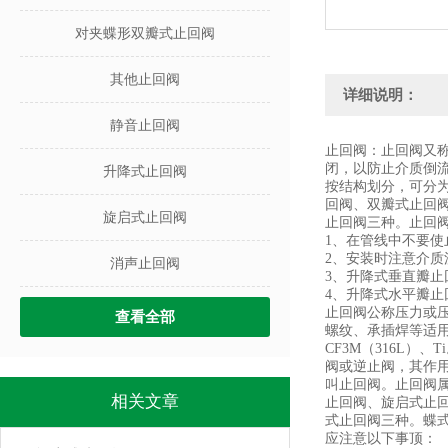
对夹蝶形双瓣式止回阀
其他止回阀
详细说明：
静音止回阀
止回阀：止回阀又
闭，以防止介质倒
升降式止回阀
按结构划分，可分
回阀、双瓣式止回
旋启式止回阀
止回阀三种。止回
1、在管线中不要
2、安装时注意介质
消声止回阀
3、升降式垂直瓣止
4、升降式水平瓣止
止回阀公称压力或压力级：
查看全部
螺纹、承插焊等适用温度：
CF3M（316L
阀或逆止阀，其作
叫止回阀。止回阀
相关文章
止回阀、旋启式止
式止回阀三种。蝶
应注意以下事顶：