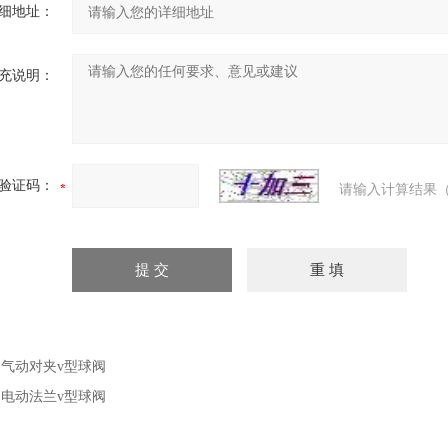
细地址：
充说明：
验证码：
请输入计算结果（
：
气动对夹v型球阀
：
电动法兰v型球阀