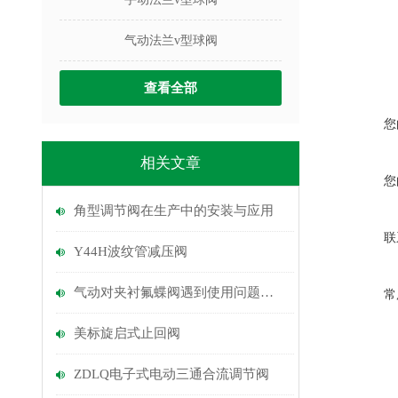
气动法兰v型球阀
查看全部
您
相关文章
您
角型调节阀在生产中的安装与应用
联
Y44H波纹管减压阀
气动对夹衬氟蝶阀遇到使用问题该如何解决
常
美标旋启式止回阀
ZDLQ电子式电动三通合流调节阀