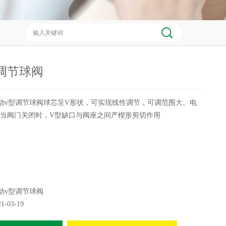
调节球阀
动v型调节球阀球芯呈V形状，可实现线性调节，可调范围大。电
阀当阀门关闭时，V型缺口与阀座之间产楔形剪切作用
动v型调节球阀
21-03-19