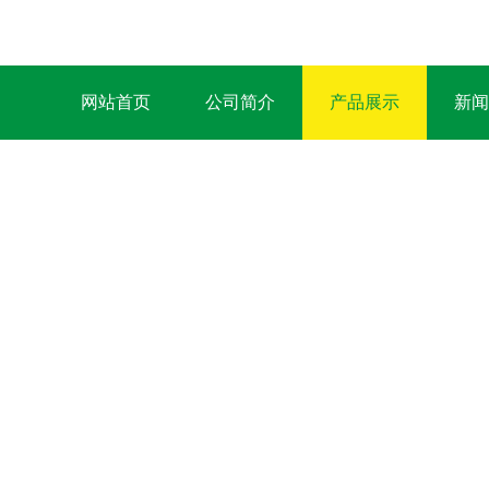
网站首页
公司简介
产品展示
新闻