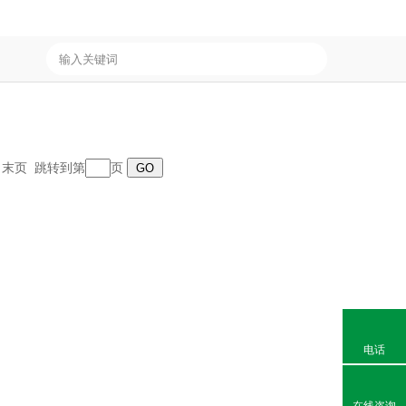
页 末页 跳转到第
页
电话
在线咨询