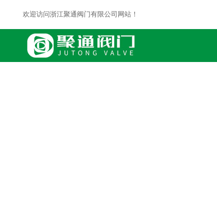
欢迎访问浙江聚通阀门有限公司网站！