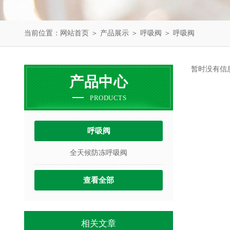
当前位置：
网站首页
＞
产品展示
＞
呼吸阀
＞
呼吸阀
暂时没有信
产品中心
PRODUCTS
呼吸阀
全天候防冻呼吸阀
查看全部
相关文章