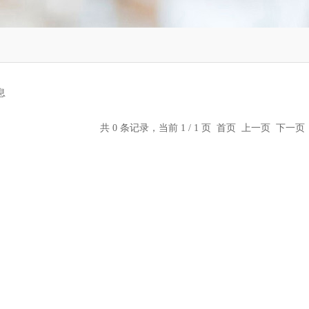
息
共 0 条记录，当前 1 / 1 页 首页 上一页 下一