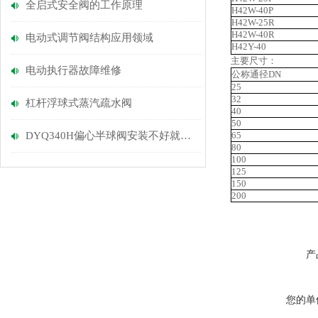
全启式安全阀的工作原理
H42W-40P
H42W-25R
H42W-40R
电动式调节阀结构应用领域
H42Y-40
主要尺寸：
电动执行器故障维修
公称通径DN
25
32
杠杆浮球式蒸汽疏水阀
40
50
DYQ340H偏心半球阀安装不好就算白搭
65
80
100
125
150
200
产
您的单