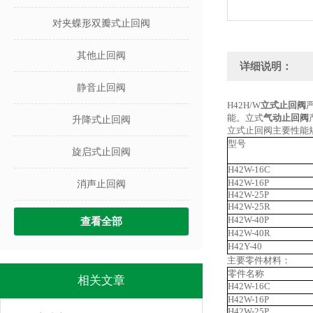
对夹蝶形双瓣式止回阀
其他止回阀
详细说明：
静音止回阀
H42H/W
立式止回阀
能。立式
气动止回阀
升降式止回阀
立式止回阀主要性能
型号
旋启式止回阀
H42W-16C
H42W-16P
消声止回阀
H42W-25P
H42W-25R
H42W-40P
查看全部
H42W-40R
H42Y-40
主要零件材料：
零件名称
相关文章
H42W-16C
H42W-16P
H42W-25P