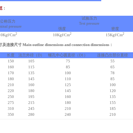
范
：
试验压力
公称压力
Test pressure
inal pressure
强度
密度
2
2
2
10Kgf/Cm
10Kgf/Cm
15Kgf/Cm
尺寸 Main outline dimensions and connection dimensions：
长度
法兰外径（D）
螺孔中心圆直径（D1）
连接凸出部分直径
150
105
75
55
160
115
85
65
170
135
100
78
180
145
110
85
210
160
125
100
220
180
145
120
250
195
160
135
275
215
180
155
310
245
210
185
350
280
240
210