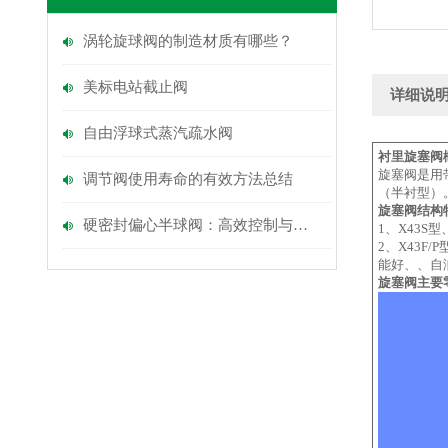
涡轮旋球阀的制造材质有哪些？
美标电站截止阀
详细说
自由浮球式蒸汽疏水阀
衬里旋塞阀
旋塞阀是用
调节阀使用寿命的有效方法总结
（半衬型）
旋塞阀结构
硬密封偏心半球阀：高效控制与可靠封闭的选择
1、X43
2、X43F
能好、、自
旋塞阀主要零件材