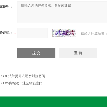
充说明：
验证码：
请输入计算结果（
：
X43H法兰提升式硬密封旋塞阀
：
X13W内螺纹二通全铜旋塞阀