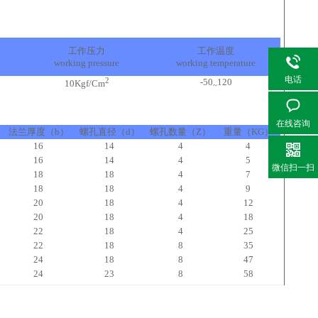
工作压力
工作温度
working pressure
working temperature
电话
2
-50
120
10Kgf/Cm
~
在线咨询
法兰厚度（b）
螺孔直径（d）
螺孔数量（Z）
重量（KG）
16
14
4
4
16
14
4
5
微信扫一扫
18
18
4
7
18
18
4
9
20
18
4
12
20
18
4
18
22
18
4
25
22
18
8
35
24
18
8
47
24
23
8
58