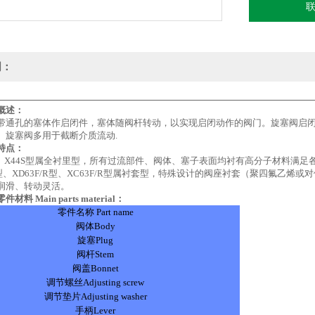
明：
概述：
带通孔的塞体作启闭件，塞体随阀杆转动，以实现启闭动作的阀门。旋塞阀启
。旋塞阀多用于截断介质流动.
特点：
S型、X44S型属全衬里型，所有过流部件、阀体、塞子表面均衬有高分子材料满足
/P型、XD63F/R型、XC63F/R型属衬套型，特殊设计的阀座衬套（聚四氟
润滑、转动灵活。
料 Main parts material：
零件名称 Part name
阀体Body
旋塞Plug
阀杆Stem
阀盖Bonnet
调节螺丝Adjusting screw
调节垫片Adjusting washer
手柄Lever