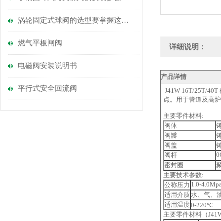
涡轮固定式球阀的选型要掌握这些内容
燃气平板闸阀
详细说明：
电磁阀安装说明书
产品详情
平行式安全回流阀
J41W-16T/2
点。用于管道及高炉
主要零件材料:
阀体
阀瓣
阀盖
0
阀杆
密封圈
主要技术参数:
1.0-4.0Mp
公称压力
适用介质
水、气、
适用温度
0-220℃
主要零件材料（J41W