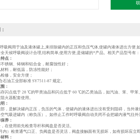
明：
天候呼吸阀用于油及液体罐上,来排除罐内的正压和负压气体,使罐内液体进出方便
-2全天候呼吸阀设计合理,结构简单,使用方便;是储罐的*产品。相关产品型号有：GF
及特点：
用不锈钢、铸钢和铝合金，耐腐蚀性好；
氟材料，耐低温，防冻性能好；
易检修，安全方便；
石油工业部标准 SY7511-87 规定。
范围：
存闪点低于 28 ℃的甲类油品和闪点低于 60 ℃的乙类油品，如汽油、笨、
纹阻火器配套使用。
说明：
顶部，是解决罐内正压，负压的气体，使罐内的液体进出没有受到阻碍，当外液
外空气吸进罐内（称负压）。如停止工作时呼吸阀自动关闭不会把罐内液气往外
与保养：
全，在使用前先检查导杆和阀盘是否灵活。
个月内）检查通气口正、负阀盘是否灵活，阀盘接触面有无损坏，如有损坏应立即
件材料：