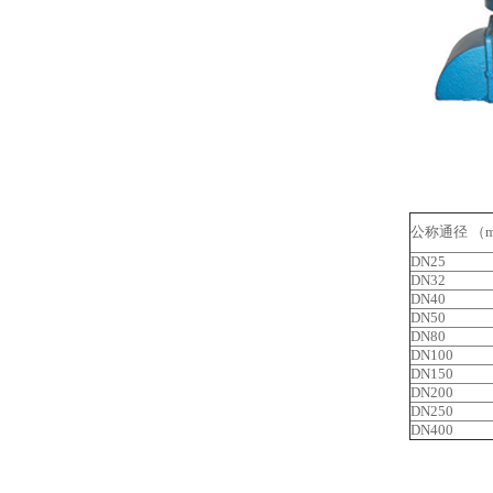
公称通径 （
DN25
DN32
DN40
DN50
DN80
DN100
DN150
DN200
DN250
DN400