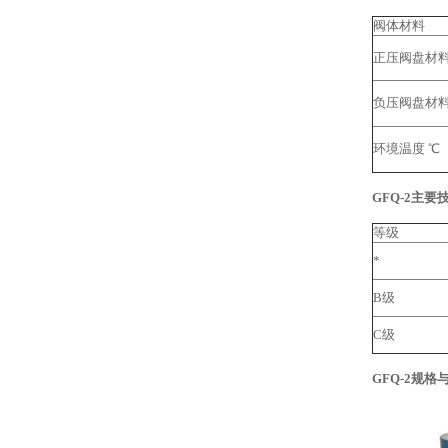
阀体材料
正压阀盘材
负压阀盘材
环境温度 ℃
GFQ-2主要
等级
*
B级
C级
GFQ-2规