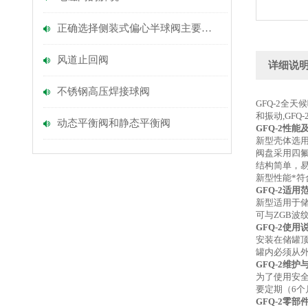
正确选择侧装式偏心半球阀主要考虑以下几点
风道止回阀
详细说
不锈钢高压焊接球阀
GFQ-2全
和振动,GFQ
动态平衡阀和静态平衡阀
GFQ-2性能
新型壳体选
阀盘采用四
结构简单，
新型性能*符合
GFQ-2适用
新型适用于储
可与ZGB波
GFQ-2使用
安装在储罐
罐内必须从
GFQ-2维护
为了使用安
要定期（6
GFQ-2零部