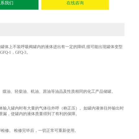
联系我们
在线咨询
.如罐体上不装呼吸阀罐内的液体进出有一定的障碍,很可能出现罐体变型
Q-1，GFQ-3。
甲笨、煤油、轻柴油、机油、原油等油品及性质相同的化工产品储罐。
体输入罐内时有大量的气体往外呼（称正压）。如罐内液体往外输出时
泄漏，使罐内的液体质量得到了有利的保障。
检修。 检修完毕后，一切正常可重新使用。