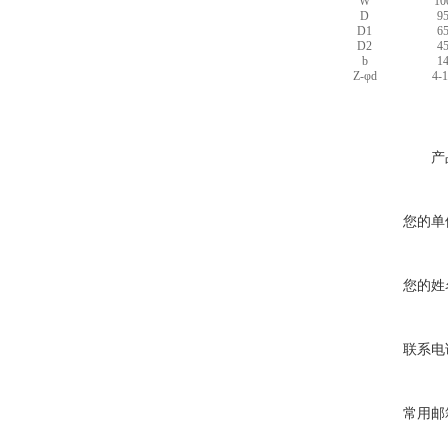
W
10
D
9
D1
6
D2
4
b
1
Z-φd
4-1
产
您的单
您的姓
联系电
常用邮