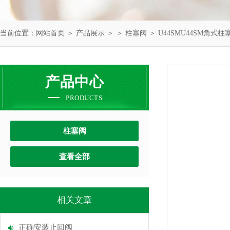
当前位置：
网站首页
＞
产品展示
＞ ＞
柱塞阀
＞ U44SMU44SM角式柱
产品中心
PRODUCTS
柱塞阀
查看全部
相关文章
正确安装止回阀