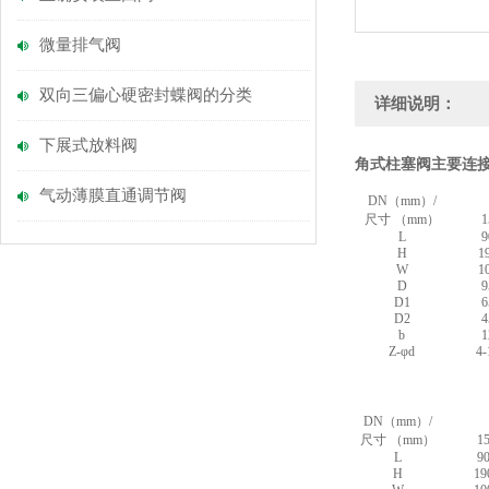
微量排气阀
双向三偏心硬密封蝶阀的分类
详细说明：
下展式放料阀
角式柱塞阀主要连
气动薄膜直通调节阀
DN（mm）/
尺寸 （mm）
1
L
9
H
1
W
1
D
9
D1
6
D2
4
b
1
Z-φd
4-
DN（mm）/
尺寸 （mm）
1
L
9
H
19