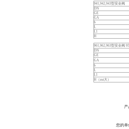
941,942,943型安全阀
DN
GE
GA
b
L
L1
H
961,962,963型安全阀 9
DN
GE
GA
b
L
L1
H（zui大）
产
您的单