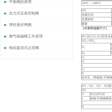
平衡阀的原理
-60℃～+400℃
DN
自力式压差控制阀
流通孔径
流通面积
重量
弹性座封闸阀
【
外形和连接尺寸
】
燃气电磁阀工作原理
901,902,911,912型安
DN
×DN
1
2
D
电站旋启式止回阀
1
D
2
b1
b2
L
L1
H
排水孔（带螺塞,不锈
921，922，923，92
DN
D
PN16/PN40
b
铸钢/不锈钢阀体
L
H