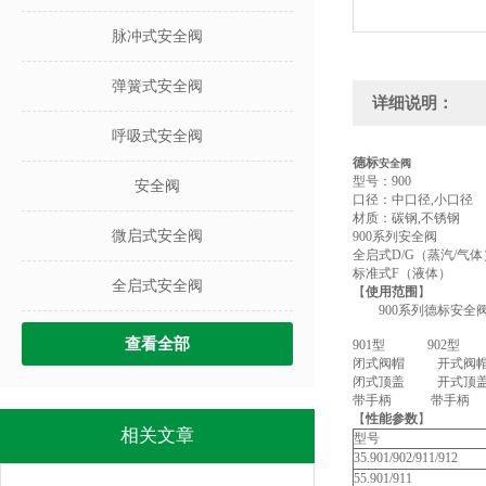
脉冲式安全阀
弹簧式安全阀
详细说明：
呼吸式安全阀
德标
安全阀
型号：900
安全阀
口径：中口径,小口径
材质：碳钢,不锈钢
微启式安全阀
900系列安全阀
全启式D/G（蒸汽/气体
标准式F（液体）
全启式安全阀
【
使用范围
】
900系列德标安全阀
查看全部
901型 902型
闭式阀帽 开式阀
闭式顶盖 开式顶
带手柄 带手柄
【
性能参数
】
相关文章
型号
35.901/902/911/912
55.901/911