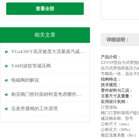
查看全部
相关文章
详细说明：
YGa43H/Y高灵敏度大流量蒸汽减压阀
产品介绍：
ZZVYP型自力式
Y44H波纹管减压阀
自力式带指挥器压力
节阀高一倍，适合于
结构特点：
电磁阀的解说
技术规范：
零件材料与工况：
购买阀门密封面材料需考虑哪些因素
主要尺寸及重量：
应用设计实例：
订货须知:
压差旁通阀的工作原理
阀门订货时请用户提
减压阀名称、型号
公称尺寸（mm）
公称压力（MPa）
额定流量系数（Kv）