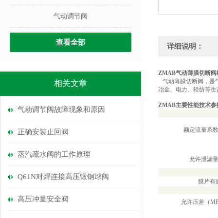
气动调节阀
查看全部
详细说明：
ZMAB气动薄膜切断阀
气动薄膜切断阀，是气
相关文章
冶金、电力、轻纺等生
ZMAB主要性能技术参
气动调节阀故障现象和原因
额定流量系数
正确安装止回阀
蒸汽疏水阀的工作原理
允许泄漏
Q61N对焊连接高压锻钢球阀
膜片有
高压冲量安全阀
允许压差（MP