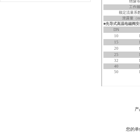
绝缘
工作
额定流量系
泄露量（
m
■先导式高温电磁阀安
DN
10
15
20
25
32
40
50
产
您的单