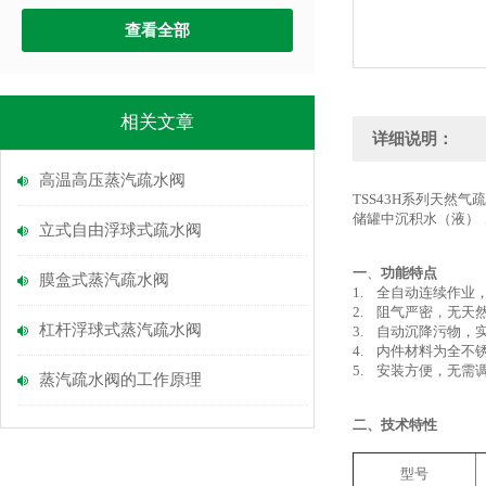
查看全部
相关文章
详细说明：
高温高压蒸汽疏水阀
TSS43H系列天
储罐中沉积水（液）
立式自由浮球式疏水阀
一
、
功能特点
膜盒式蒸汽疏水阀
1. 全自动连续作
2. 阻气严密，无天
杠杆浮球式蒸汽疏水阀
3. 自动沉降污物
4. 内件材料为全不
5. 安装方便，无
蒸汽疏水阀的工作原理
二、技术特性
型号