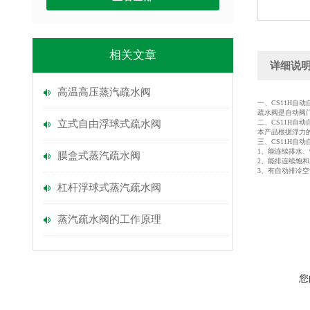
相关文章
详细说
高温高压蒸汽疏水阀
一、CS11H自
疏水阀是自动阀
立式自由浮球式疏水阀
二、CS11H自
本产品根据浮力
三、CS11H自
1、能连续排水
膜盒式蒸汽疏水阀
2、能排连续饱
3、有自动排冷
杠杆浮球式蒸汽疏水阀
蒸汽疏水阀的工作原理
您