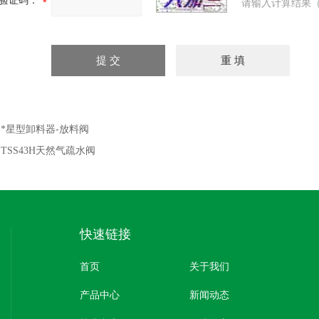
验证码：
请输入计算结果（
：
*星型卸料器-放料阀
：
TSS43H天然气疏水阀
快速链接
首页
关于我们
产品中心
新闻动态