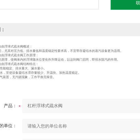
明：
动自由浮球式疏水阀概述：
门，尤其对压力低、排水量低和温度稳定性要求高，不宜带存凝结水的蒸汽设备更为适用。
动自由浮球式疏水阀工作原理：
的原理，使阀体内的浮球随水位变化作升降运动，以达到阀门启闭，即排水阻汽的作用。
动自由浮球式疏水阀结构特点：
、性能稳定、排水量大、漏水量小。
和水，至使设备凝结水滞存量较少、升温快、加热温度稳定。
空气装置，无汽锁现象，工作平衡无噪音。
产品：
的单位：