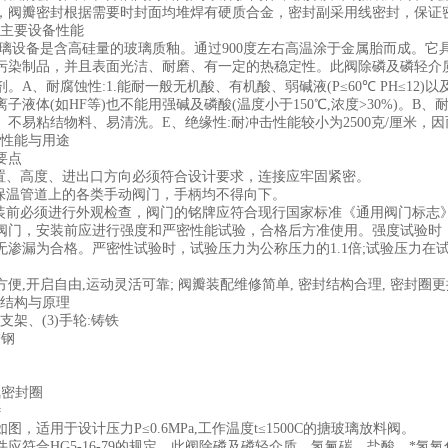
，阀瓣密封根据需要时封面均堆焊有硬质合金，密封副采用线密封，保证
主要设备性能
玻璃设备是含高硅量的玻璃质釉。通过900度左右高温涂于金属胎而成。
污染制品，并且表面光洁、耐磨、有一定的热稳定性。此阀除磷及磷轻介
。A、耐腐蚀性:1.能耐一般无机酸、有机酸、弱碱液(P≤60℃ PH≤1
子液体(如HF等)也不能用强碱及磷酸(温度小于150℃,浓度>30%)。B、耐
不易粘结物料、易清洗。E、绝缘性:耐冲击性能较小为2500克/厘米，因而
性能与用途
要点
位置、高度、进出口方向必须符合设计要求，连接应牢固紧密。
在保温管道上的各类手动阀门，手柄均不得向下。
装前必须进行外观检查，阀门的铭牌应符合现行国家标准《通用阀门标志》GB 
阀门，安装前应进行强度和严密性能试验，合格后方准使用。强度试验时，试
无渗漏为合格。严密性试验时，试验压力为公称压力的1.1倍;试验压力在试验
便,开启自由,运动灵活可靠; 阀瓣装配维修简单, 密封结构合理, 密封圈更
结构与原理
2)支架、(3)手轮:铸铁
锈钢
氟密封圈
#
图，适用于设计压力P≤0.6MPa,工作温度t≤1500C的搪玻璃放料阀。
应符合HG5-16-79的规定。此阀除磷及磷轻介质、氢氟碳、盐酸、*氢