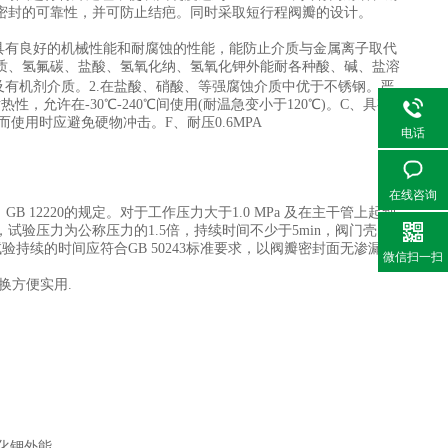
密封的可靠性，并可防止结疤。同时采取短行程阀瓣的设计。
它具有良好的机械性能和耐腐蚀的性能，能防止介质与金属离子取代
质、氢氟碳、盐酸、氢氧化纳、氢氧化钾外能耐各种酸、碱、盐溶
2)以及有机剂介质。2.在盐酸、硝酸、等强腐蚀介质中优于不锈钢。严
热性，允许在-30℃-240℃间使用(耐温急变小于120℃)。C、具有
使用时应避免硬物冲击。F、耐压0.6MPA
电话
在线咨询
12220的规定。对于工作压力大于1.0 MPa 及在主干管上起到
验压力为公称压力的1.5倍，持续时间不少于5min，阀门壳
持续的时间应符合GB 50243标准要求，以阀瓣密封面无渗漏为
微信扫一扫
换方便实用.
氧化钾外能