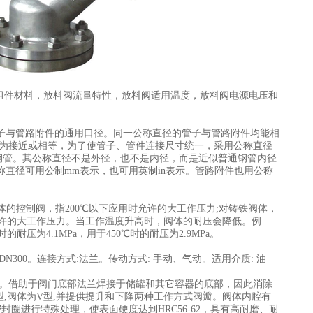
组件材料，放料阀流量特性，放料阀适用温度，放料阀电源电压和
符号DN，就是各种管子与管路附件的通用口径。同一公称直径的管子与管路附件均能相
较为接近或相等，为了使管子、管件连接尺寸统一，采用公称直径
钢管。其公称直径不是外径，也不是内径，而是近似普通钢管内径
直径可用公制mm表示，也可用英制in表示。管路附件也用公称
对碳钢阀体的控制阀，指200℃以下应用时允许的大工作压力;对铸铁阀体，
时允许的大工作压力。当工作温度升高时，阀体的耐压会降低。例
时的耐压为4.1MPa，用于450℃时的耐压为2.9MPa。
25-DN300。连接方式:法兰。传动方式: 手动、气动。适用介质: 油
作。借助于阀门底部法兰焊接于储罐和其它容器的底部，因此消除
型,阀体为V型,并提供提升和下降两种工作方式阀瓣。阀体内腔有
圈进行特殊处理，使表面硬度达到HRC56-62，具有高耐磨、耐