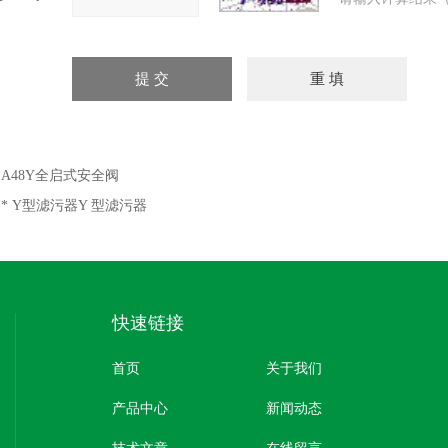
：
A48Y全启式安全阀
：
* Y型滤污器Y 型滤污器
快速链接
首页
关于我们
产品中心
新闻动态