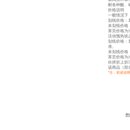
耐各种酸、
价格说明
一般情况下
划线价格：
未划线价格
算页价格为
活动预热状
划线价格：
准。
未划线价格
算页价格为
伙拼折上折
该商品（部
*注：前述说
您