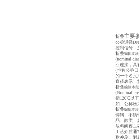
主要
折叠
公称通径D
控制信号，
折叠
编辑本段
(nomina
互连接，具
(也称公称
的一个名义
直径表示，
折叠
编辑本段
(Nomin
指120℃
如，公称压力为
折叠
编辑本段
铸钢、不锈钢，
品、酸类、
放料阀容主
工艺介质通
耐冲刷、耐