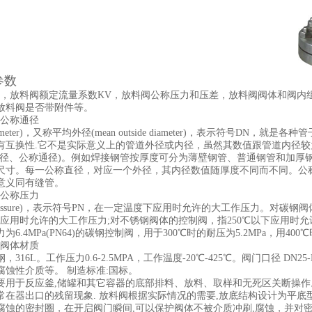
参数
N，放料阀额定流量系数KV，放料阀公称压力和压差，放料阀阀体和阀内
放料阀是否带附件等。
公称通径
l diameter)，又称平均外径(mean outside diameter)，表示
有互换性.它不是实际意义上的管道外径或内径，虽然其数值跟管道内径
口径、公称通径)。例如焊接钢管按厚度可分为薄壁钢管、普通钢管和加厚
尺寸。每一公称直径，对应一个外径，其内径数值随厚度不同而不同。公称
意义同有缝管。
公称压力
al pressure)，表示符号PN，在一定温度下应用时允许的大工作压力。
以下应用时允许的大工作压力;对不锈钢阀体的控制阀，指250℃以下应用
6.4MPa(PN64)的碳钢控制阀，用于300℃时的耐压为5.2MPa，用400℃
阀体材质
316L。工作压力0.6-2.5MPA，工作温度-20℃-425℃。阀门口径 DN
腐蚀性介质等。 制造标准:国标。
要用于反应釜,储罐和其它容器的底部排料、放料、取样和无死区关断操
常在器出口的残留现象. 放料阀根据实际情况的需要,放底结构设计为平底
腐蚀的密封圈，在开启阀门瞬间,可以保护阀体不被介质冲刷,腐蚀，并对密封