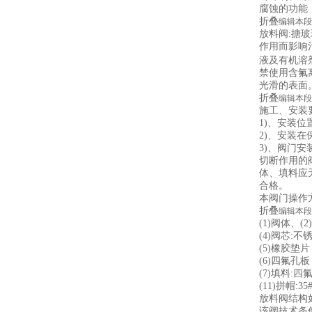
腐蚀的功能
折叠
编辑本段
放料阀:搪
作用而影响
液及有机溶剂
禁使用含氟离
光滑的表面。
折叠
编辑本段
施工、安装
1)、安装
2)、安装
3)、阀门安
切断作用的
体、填料应
合格。
本阀门操作方
折叠
编辑本段
(1)阀体、(
(4)阀芯:不
(5)橡胶垫片
(6)四氟孔板
(7)填料:四
(11)拼帽:35
放料阀结构如
该阀技术条件