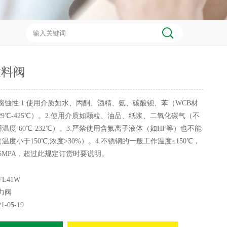
放料阀
腐蚀性:1.使用介质如水、丙酮、酒精、氨、碳酸钡、苯（WCB材
29℃-425℃）。2.使用介质如颗粒、油品、纸浆、二氧化碳气（不
温度-60℃-232℃）。3.严禁使用含氟离子液体（如HF等）也不能
度小于150℃,浓度>30%）。4.不锈钢的一般工作温度≤150℃，
2.5MPA，超过此规定订货时要说明。
FL41W
力阀
21-05-19