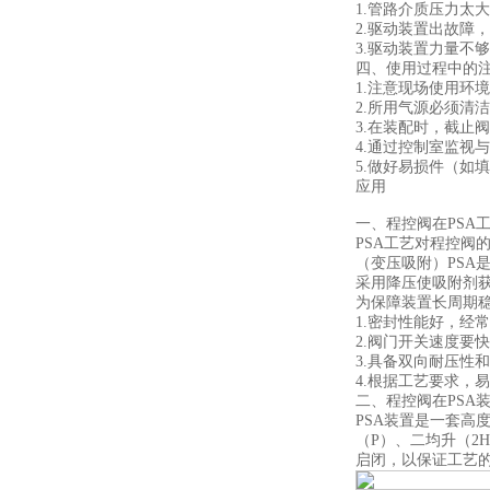
1.管路介质压力太
2.驱动装置出故障
3.驱动装置力量不
四、使用过程中的
1.注意现场使用环
2.所用气源必须清
3.在装配时，截止
4.通过控制室监视
5.做好易损件（如
应用
一、程控阀在PSA
PSA工艺对程控阀
（变压吸附）PS
采用降压使吸附剂
为保障装置长周期
1.密封性能好，经
2.阀门开关速度要
3.具备双向耐压性
4.根据工艺要求，
二、程控阀在PSA
PSA装置是一套高
（P）、二均升（2
启闭，以保证工艺