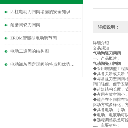
四柱电动刀闸阀堵漏的安全知识
耐磨陶瓷刀闸阀
详细说明：
ZRQM智能型电动调节阀
详细介绍
交易须知
电动二通阀的结构图
气动陶瓷刀闸阀
一、产品概述：
气动陶瓷刀闸阀
电动卸灰固定球阀的特点和优势你知道有哪些吗？
◆采用增韧型工程
◆具备关断或关断
◆与常规刀型闸阀相
阀门轻便、便于安
◆超短结构长度，
◆占用有效空间小
◆适合在不同排布
驱动方式多样化，
◆具备电动、手动
◆电动、电液动可
◆远程调整误差可控
二、主要材料：