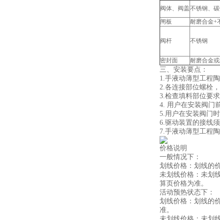
阀体、阀盖
不锈钢、碳
闸板
耐磨合金+
阀杆
不锈钢
密封面
耐磨合金或
三、安装要点：
1.手液动薄型工程
2.各连接部位螺栓
3.检查填料部位要
4. 用户在安装阀
5.用户在安装阀门
6.驱动装置的接线
7.手液动薄型工程
价格说明
一般情况下：
划线价格：划线的
未划线价格：未划
算页价格为准。
活动预热状态下：
划线价格：划线的
准。
未划线价格：未划