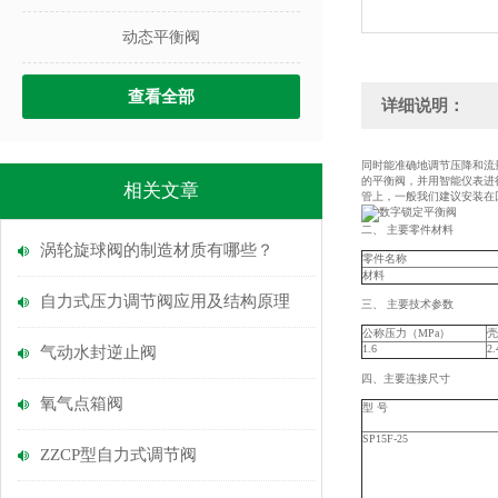
动态平衡阀
查看全部
详细说明：
同时能准确地调节压降和流
的平衡阀，并用智能仪表进
相关文章
管上，一般我们建议安装在
二、 主要零件材料
涡轮旋球阀的制造材质有哪些？
零件名称
材料
自力式压力调节阀应用及结构原理
三、 主要技术参数
公称压力（MPa）
壳
1.6
2.
气动水封逆止阀
四、主要连接尺寸
氧气点箱阀
型 号
SP15F-25
ZZCP型自力式调节阀