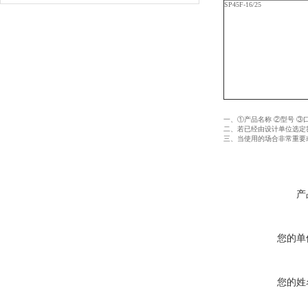
SP45F-16/25
一、①产品名称 ②型号 ③
二、若已经由设计单位选定
三、当使用的场合非常重要
产
您的单
您的姓