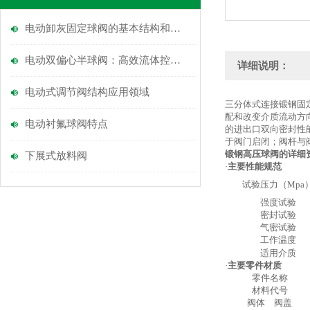
电动卸灰固定球阀的基本结构和使用方法
电动双偏心半球阀：高效流体控制的智能选择
详细说明：
电动式调节阀结构应用领域
三分体式连接锻钢固
配和改变介质流动方
电动衬氟球阀特点
的进出口双向密封性
于阀门启闭；阀杆与
锻钢高压球阀的详细
下展式放料阀
·
主要性能规范
试验压力（Mpa
强度试验
密封试验
气密试验
工作温度
适用介质
·
主要零件材质
零件名称
材料代号
阀体 阀盖