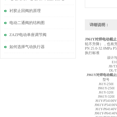
衬胶止回阀的原理
电动二通阀的结构图
详细说明：
ZAZP电动单座调节阀
J961Y对焊电动截
轮不升降），也有
如何选择气动执行器
PN 25.0-32.0MPa P
执行标准
设计
E1
JB/T
DL/T
J961Y对焊电动截
型号
J61Y-250I
J961Y-250I
J61Y-320I
J961Y-320I
J61Y-P54100V
J961Y-P54100
J61Y-P64140V
J961Y-P64140