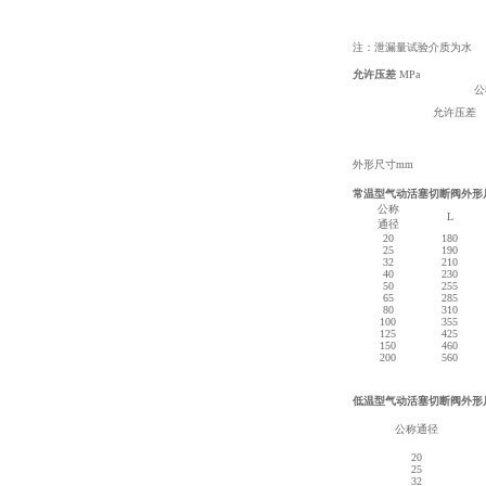
注：泄漏量试验介质为水
允许压差
MPa
公
允许压差
外形尺寸mm
常温型气动活塞切断阀外形
公称
L
通径
20
180
25
190
32
210
40
230
50
255
65
285
80
310
100
355
125
425
150
460
200
560
低温型气动活塞切断阀外形
公称通径
20
25
32