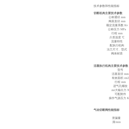
技术参数和性能指标
切断机构主要技术参数
公称通径 mm
阀座直径 mm
额定流量系数 Kv
公称压力 MPa
行程 mm
介质温度 ℃
流量特性
配执行机构
法兰尺寸、型式
阀体材质
活塞执行机构主要技术参数
型号
活塞直径 mm
有效面积 cm2
行程 mm
进气孔螺纹
zui大输出力 
可配附件
操作气源压力 K
气动切断阀性能指标
泄漏量
滴/min