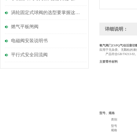
涡轮固定式球阀的选型要掌握这些内容
燃气平板闸阀
详细说明：
电磁阀安装说明书
氧气阀门ZSPQ气动活塞切
应用于无杂质、无颗粒的液
平行式安全回流阀
产品符合GB/T4213-92
主要零件材料
型号、规格
类别
型号
规格