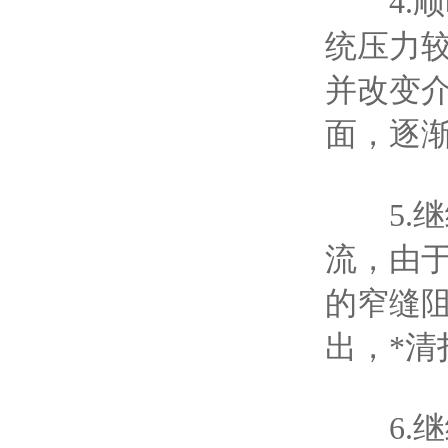
4.顺
统压力
并改变
面，逐
5.继
流，由
的窄缝
出，*
6.继