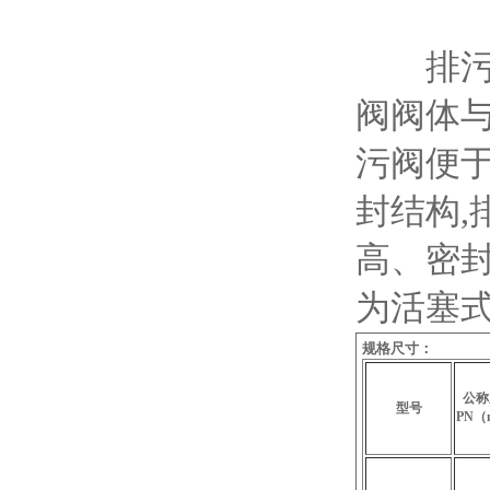
排污阀
阀阀体与
污阀便
封结构,
高、密
为活塞
规格尺寸：
公称
型号
PN（