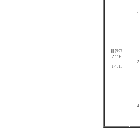
1
排污阀
Z44H
2
P48H
4