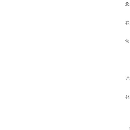
您
联
常
详
补