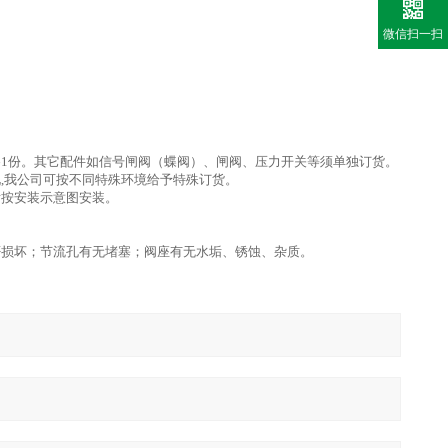
微信扫一扫
格证各1份。其它配件如信号闸阀（蝶阀）、闸阀、压力开关等须单独订货。
,我公司可按不同特殊环境给予特殊订货。
后按安装示意图安装。
否损坏；节流孔有无堵塞；阀座有无水垢、锈蚀、杂质。