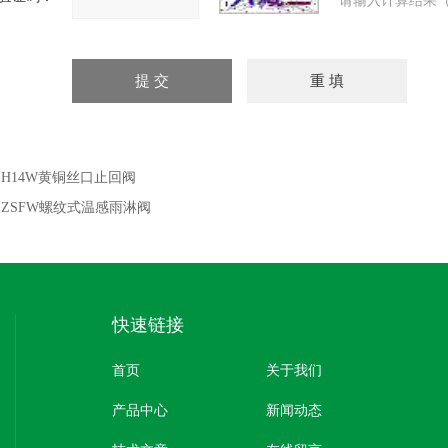
请输入计算结果（
：
H14W黄铜丝口止回阀
：
ZSFW螺纹式温感雨淋阀
快速链接
首页
关于我们
产品中心
新闻动态