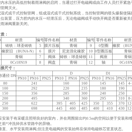
腔内水压的高低控制着雨淋阀的启闭，当通过打开电磁阀或由工作人员打开紧急
侧管网灭火。
配湿式或干式控制管网，组成湿式或干式控制系统，当控制管网的喷头爆裂使隔
复位装置，压力腔内的水压一经泄压后，无论电磁阀或手动快开阀是否重新被关
使雨淋阀重新关闭。
材质：
称
材质
编号
零件名称
材质
编号
零件名称
材质
铸铁：球圣铸铁
5
膜片压板
青铜
9
0型圈
橡胶 （BU
橡胶旧 （BUNA-N）
6
膜片
尼龙强化橡胶
10
0型圈压板
青铜
青铜
7
阀体
铸铁：球圣铸铁
11
阀座
青铜
0Cr18N19
8
阀盘
青铜
12
轴
0Cr18
连接尺寸：
1
D
D1
称通径 DN
PN10
PN16
PN25
PN10
PN16
PN25
PN10
PN16
PN25
PN
80
241
160
160
145
145
4-
100
292
220
235
180
190
150
356
285
300
240
250
200
495
340
360
295
310
8-
250
622
395
405
425
350
355
370
12
300
698
445
460
485
400
410
430
12
安装于有采暖且照明良好的室内，并在周围留出约0.5m的空间以便于安装和
之前*冲洗掉供水管路中的异物。
垂直、水平安装雨淋阀,但注意电磁阀的安装始终应保持电磁铁芯竖直状态。