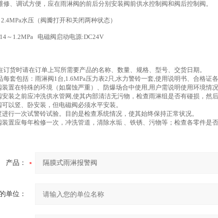
维修、调试方便，应在雨淋阀的前后分别安装阀前供水控制阀和阀后控制阀。
 2.4MPa水压（阀瓣打开和关闭两种状态）
.14～1.2MPa 电磁阀启动电源:DC24V
在订货时请在订单上写所需要产品的名称、数量、规格、型号、交货日期。
每套包括：雨淋阀1台,1.6MPa压力表2只,水力警铃一套,使用说明书、合
阀装置在特殊的环境（如腐蚀严重）、防爆场合中使用,用户需说明使用环境情况
阀安装之前应冲洗供水管网,使其内部清洁无污物，检查雨淋组是否有碰损，然
阀可以竖、卧安装，但电磁阀必须水平安装。
度进行一次试警铃试验。目的是检查系统情况，使其始终保持正常状况。
阀装置应每年检修一次，冲洗管道，清除水垢 、铁锈、污物等；检查各零件是
产品：
的单位：