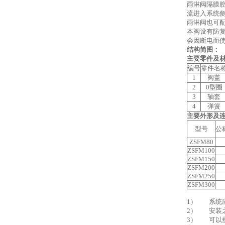
雨淋阀隔膜
流进入系统
雨淋阀也可
本阀设有防
会因断电而
结构简图：
主要零件及
编号
零件名
1
阀盖
2
0型圈
3
轴套
4
弹簧
主要外形及
型号
公
ZSFM80
ZSFM100
ZSFM150
ZSFM200
ZSFM250
ZSFM300
1） 系统应
2） 安装
3） 可以