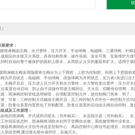
明：
安装要求：
列隔膜雨淋阀由主阀，水力警铃，压力开关，手动球阀，电磁阀，三通球阀，针
组成相应的水喷灭火系统。具有结构简单、操作容易、安全可靠、安装维护方便
以同时自动向整个被保护的面积上喷水，从而防止火灾的蔓延和扩大。适用于易
：
列隔膜雨淋阀主阀采用隔膜将主阀分为上下两腔，上腔为控制腔。利用上下腔面积
球阀为开启状态，电磁阀、手动球阀、排放球阀为开闭状态，压力表1灰进口压力
火。主阀开启后，压力进入压力开关和水力警铃，水力警铃发出警声；压力开关
防复位装置自动启动，防止由于误操作而使主阀回位。灭火后，切断传动管网，
美观：雨淋阀控制管线选用铜管，合理配置控制元件，使控制阀门简单，明了。
方便、可靠：三种控制方式确保主阀开启，且三种控制方式中任一种控制方式均
装置：防复位装置内置简化了控制配管。防复位装置的启动由主阀自动控制，复
统组成及工作原理：
统由电控雨淋阀、开式或闭式喷头（另外购买）、水流指示器（另外购买）、水
在工作伺应状态时，雨淋阀将消防水封闭于管网供水侧，系统侧管网中没有水。
探测器将测得的火灾信号传送至控制中心，再由控制中心将信号处理后，向雨淋
入系统管网,通过喷头喷向保护区，实施灭火。