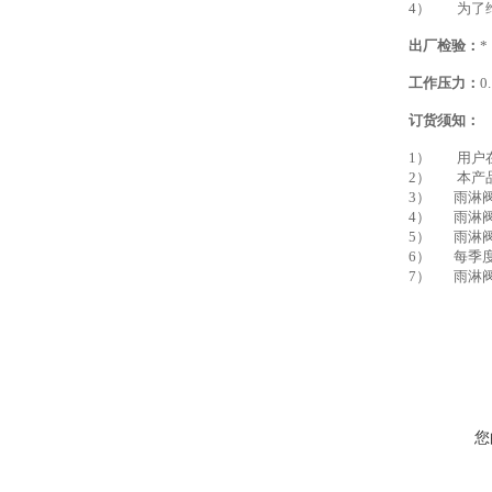
4） 为了
出厂检验：
*
工作压力：
0
订货须知：
1） 用户
2） 本产品
3） 雨淋
4） 雨淋
5） 雨淋
6） 每季
7） 雨淋
您