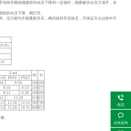
手动快开阀使隔膜腔内水压下降到一定值时，隔膜被供水压力顶开，水
膜腔的水压下降，阀打开。
闭，压力腔均不能重新升压，阀仍保持开启状态，可保证灭火过程中不
NA-N）
N19
Z-φd
H1
H
10
PN16
PN25
18
8-18
200
200
8-18
8-23
230
375
8-22
8-28
340
500
22
12-28
410
635
-23
12-28
12-31
500
780
电话
-23
12-28
16-31
600
915
维修。
在线咨询