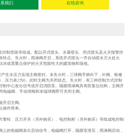
联系我们
在线咨询
阀及控制管路等组成。配以开式喷头、水幕喷头、闭式喷头及火灾报警控
等特点。失火时，雨淋阀开启，系统开式喷头一齐自动喷水灭火处火
结冰或需重点保护的火灾危险性大的建筑物和场地。
差产生水压力实现主阀密封。未失火时，三球阀手柄向下，针阀、检修
，压力表2为0。此时主阀为关闭状态。失火时，有三种控制方式控制
控制中心发出信号或开启消防泵。隔膜雨淋阀具有防复位结构，主阀开
关闭电磁阀、手动球阀和末端球阀即可关闭主阀。
能开启主阀。
位操作简单。
力警铃、压力开关（另外购买）、电控制柜（另外购买）等组成电控制
阀上的电磁阀发出启动信号，电磁阀打开，隔膜室泄压，雨淋阀启动，