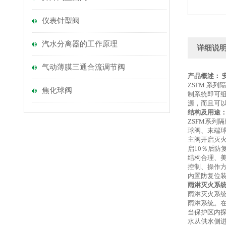
仪表针型阀
汽水分离器的工作原理
详细说
气动薄膜三通合流调节阀
产品概述：
ZSFM 系
焦化球阀
制系统即可
源，而且可
结构及用途
ZSFM系
球阀、末端
主阀开启灭
启10％后
结构合理、
控制、操作
内置防复位
雨淋灭火系
雨淋灭火系
雨淋系统。
当保护区内
水从供水侧进