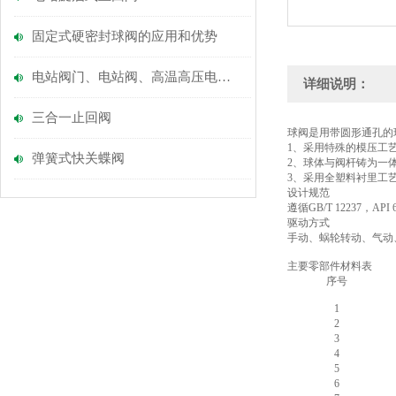
固定式硬密封球阀的应用和优势
电站阀门、电站阀、高温高压电站阀门
详细说明：
三合一止回阀
球阀是用带圆形通孔的
1、采用特殊的模压工
弹簧式快关蝶阀
2、球体与阀杆铸为一
3、采用全塑料衬里工
设计规范
遵循GB/T 12237，API
驱动方式
手动、蜗轮转动、气动
主要零部件材料表
序号
1
2
3
4
5
6