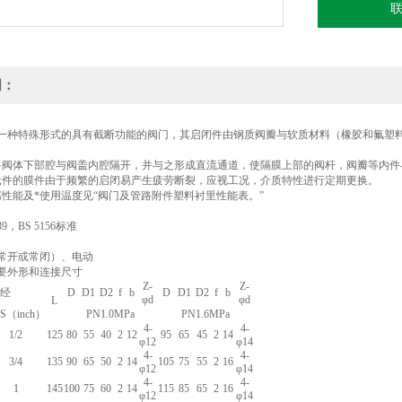
明：
一种特殊形式的具有截断功能的阀门，其启闭件由钢质阀瓣与软质材料（橡胶和氟塑
将阀体下部腔与阀盖内腔隔开，并与之形成直流通道，使隔膜上部的阀杆，阀瓣等内件
元件的膜件由于频繁的启闭易产生疲劳断裂，应视工况，介质特性进行定期更换。
腐性能及*使用温度见“阀门及管路附件塑料衬里性能表。”
39，BS 5156标准
常开或常闭）、电动
要外形和连接尺寸
Z-
Z-
经
D
D1
D2
f
b
D
D1
D2
f
b
φd
φd
L
S（inch）
PN1.0MPa
PN1.6MPa
4-
4-
1/2
125
80
55
40
2
12
95
65
45
2
14
φ12
φ14
4-
4-
3/4
135
90
65
50
2
14
105
75
55
2
16
φ12
φ14
4-
4-
1
145
100
75
60
2
14
115
85
65
2
16
φ12
φ14