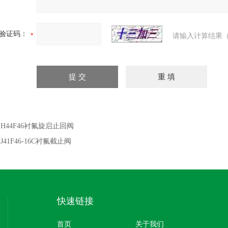
验证码：
请输入计算结果（
：
H44F46衬氟旋启止回阀
：
J41F46-16C衬氟截止阀
快速链接
首页
关于我们