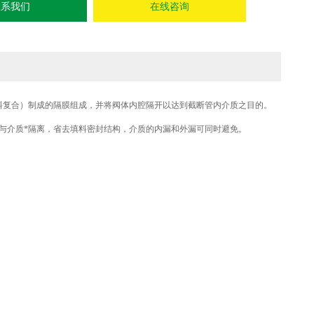
联系我们
在线咨询
料复合）制成的隔膜组成，并将阀体内腔隔开以达到截断管内介质之目的。
与介质*隔离，省去填料密封结构，介质的内漏和外漏可同时避免。