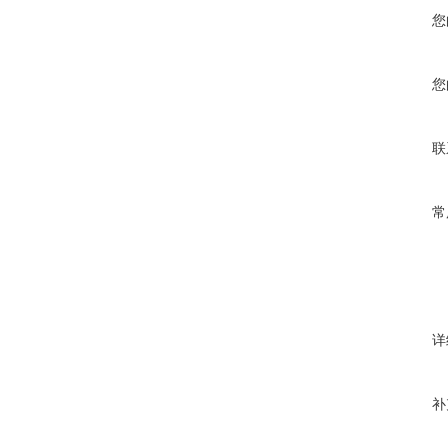
您
您
联
常
详
补