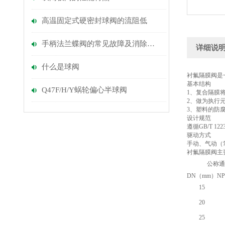
高温固定式硬密封球阀的流阻低
手柄法兰蝶阀的常见故障及消除方法
详细说
什么是球阀
衬氟隔膜阀是
基本结构
Q47F/H/Y蜗轮偏心半球阀
1、复合隔膜
2、做为执行
3、塑料的防
设计规范
遵循GB/T 122
驱动方式
手动、气动（
衬氟隔膜阀主
公称通
DN（mm）
NP
15
20
25