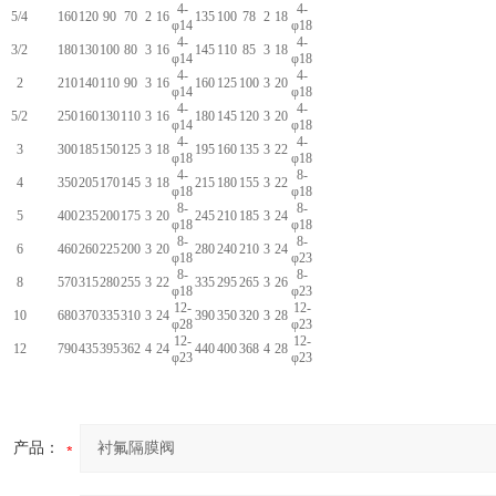
4-
4-
5/4
160
120
90
70
2
16
135
100
78
2
18
φ14
φ18
4-
4-
3/2
180
130
100
80
3
16
145
110
85
3
18
φ14
φ18
4-
4-
2
210
140
110
90
3
16
160
125
100
3
20
φ14
φ18
4-
4-
5/2
250
160
130
110
3
16
180
145
120
3
20
φ14
φ18
4-
4-
3
300
185
150
125
3
18
195
160
135
3
22
φ18
φ18
4-
8-
4
350
205
170
145
3
18
215
180
155
3
22
φ18
φ18
8-
8-
5
400
235
200
175
3
20
245
210
185
3
24
φ18
φ18
8-
8-
6
460
260
225
200
3
20
280
240
210
3
24
φ18
φ23
8-
8-
8
570
315
280
255
3
22
335
295
265
3
26
φ18
φ23
12-
12-
10
680
370
335
310
3
24
390
350
320
3
28
φ28
φ23
12-
12-
12
790
435
395
362
4
24
440
400
368
4
28
φ23
φ23
产品：