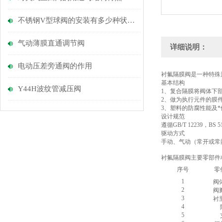
不锈钢V型球阀的安装有多少种状况？
气动薄膜直通调节阀
详细说明：
电动压差旁通阀的作用
衬氟隔膜阀是一种特殊
基本结构
Y44H波纹管减压阀
1、复合隔膜将阀体下
2、做为执行元件的膜
3、塑料的防腐性能及
设计规范
遵循GB/T 12239，BS 
驱动方式
手动、气动（常开或常
衬氟隔膜阀主要零部件
序号
零
1
阀
2
阀
3
衬
4
5