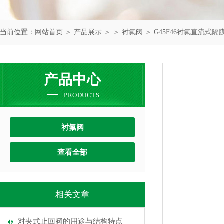
当前位置：
网站首页
＞
产品展示
＞ ＞
衬氟阀
＞ G45F46衬氟直流式隔
产品中心
PRODUCTS
衬氟阀
查看全部
相关文章
对夹式止回阀的用途与结构特点