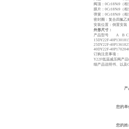
阀顶：0Cr18Ni9（相当
膜片：0Cr18Ni9（相当
弹簧：0Cr18Ni9（相当
密封圈：复合四氟乙
安装位置：倒置安装
外形尺寸：
产品型号
A
B
C
15DY22F-40P
130
18
1
25DY22F-40P
136
18
2
40DY22F-40P
170
20
4
订购注意事项：
Y22F低温减压阀
细产品说明书、以及
产
您的单
您的姓