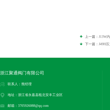
上一篇：
J13
下一篇：
J49H
浙江聚通阀门有限公司
联系人：熊经理
地址：浙江省永嘉县瓯北安丰工业区
邮箱：3705926088@qq.com