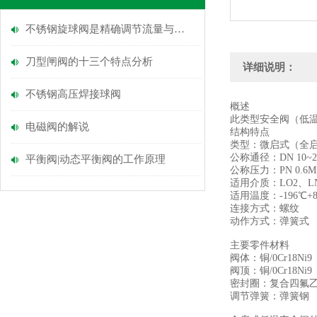
不锈钢旋球阀是精确调节流量与压力的理想选择
刀型闸阀的十三个特点分析
详细说明：
不锈钢高压焊接球阀
概述
此类型安全阀（低
电磁阀的解说
结构特点
类型：微启式（全
公称通径：DN 10~2
平衡阀|动态平衡阀的工作原理
公称压力：PN 0.6MP
适用介质：LO2、L
适用温度：-196℃+
连接方式：螺纹
动作方式：弹簧式
主要零件材料
阀体：铜/0Cr18Ni9
阀顶：铜/0Cr18Ni9
密封圈：复合四氟
调节弹簧：弹簧钢