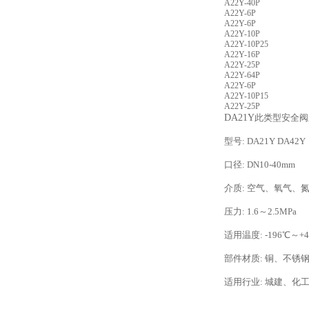
A22Y-40P
A22Y-6P
A22Y-6P
A22Y-10P
A22Y-10P
25
A22Y-16P
A22Y-25P
A22Y-64P
A22Y-6P
A22Y-10P
15
A22Y-25P
DA21Y
此类型安全阀
型号: DA21Y DA42Y
口径: DN10-40mm
介质: 空气、氧气、
压力: 1.6～2.5MPa
适用温度: -196℃～+
部件材质: 铜、不锈
适用行业: 城建、