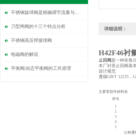
不锈钢旋球阀是精确调节流量与压力的理想选择
刀型闸阀的十三个特点分析
详细说明：
不锈钢高压焊接球阀
H42F46
电磁阀的解说
止回阀
是一种依靠
本厂衬里止回阀基本
平衡阀|动态平衡阀的工作原理
设计规范
遵循GB/T 12235，G
主要零部件材料表
序号
1
2
3
4
5
公称通