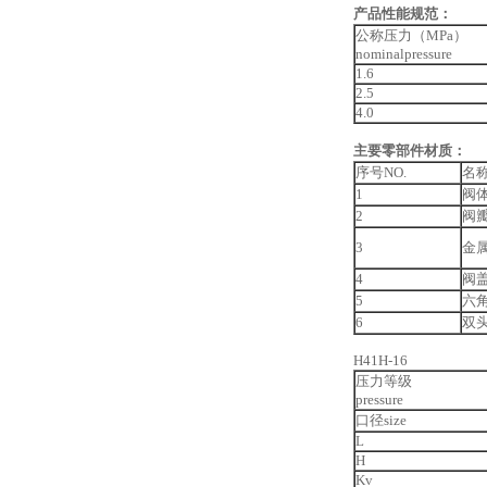
产品性能规范：
公称压力（MPa）
nominalpressure
1.6
2.5
4.0
主要零部件材质：
序号NO.
名称p
1
阀体
2
阀瓣
3
金属垫
4
阀盖
5
六角
6
双头
H41H-16
压力等级
pressure
口径size
L
H
Kv