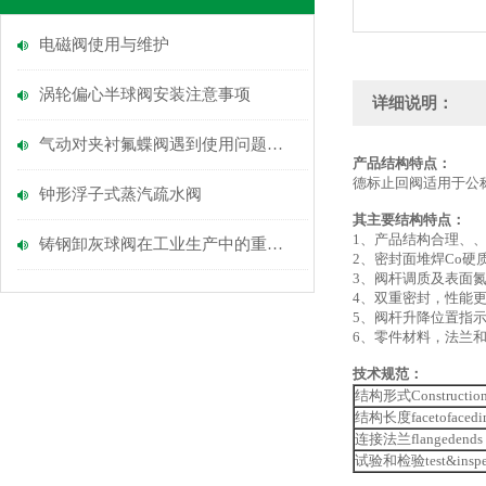
电磁阀使用与维护
涡轮偏心半球阀安装注意事项
详细说明：
气动对夹衬氟蝶阀遇到使用问题该如何解决
产品结构特点：
德标止回阀适用于公称压
钟形浮子式蒸汽疏水阀
其主要结构特点：
1、产品结构合理、
铸钢卸灰球阀在工业生产中的重要作用
2、密封面堆焊Co
3、阀杆调质及表面
4、双重密封，性能
5、阀杆升降位置指
6、零件材料，法兰
技术规范：
结构形式Constructio
结构长度facetofacedi
连接法兰flangedends
试验和检验test&inspec