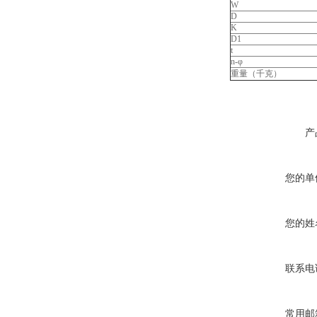
W
D
K
D1
t
n-φ
重量（千克）
产
您的单
您的姓
联系电
常用邮