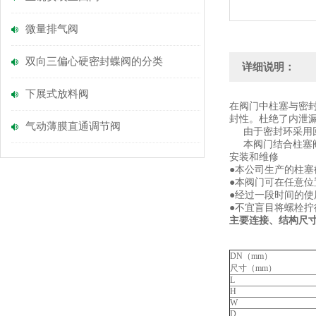
微量排气阀
双向三偏心硬密封蝶阀的分类
详细说明：
下展式放料阀
在阀门中柱塞与密
封性。杜绝了内泄
气动薄膜直通调节阀
由于密封环采用回
本阀门结合柱塞阀
安装和维修
●本公司生产的柱
●本阀门可在任意
●经过一段时间的
●不宜盲目将螺栓
主要连接、结构尺
DN（mm）
尺寸（mm）
L
H
W
D