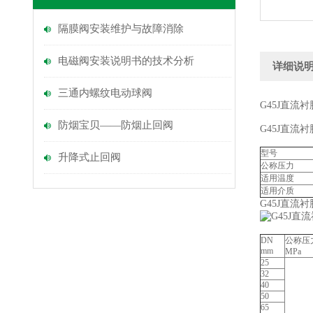
隔膜阀安装维护与故障消除
电磁阀安装说明书的技术分析
详细说
三通内螺纹电动球阀
G45J直流
防烟宝贝——防烟止回阀
G45J直流
型号
升降式止回阀
公称压力
适用温度
适用介质
G45J直流
DN
公称压
mm
MPa
25
32
40
50
65