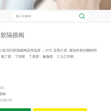
衬胶隔膜阀
45J直流衬胶隔膜阀适用温度: ≤ 85℃ 适用介质: 腐蚀性密封圈材料
、氯丁胶、丁晴胶、丁基胶、氟像胶、三元乙丙胶。
5J
膜阀
21-05-19