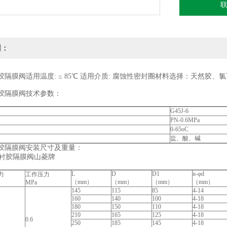
明：
衬胶隔膜阀适用温度: ≤ 85℃ 适用介质: 腐蚀性密封圈材料选择：天
衬胶隔膜阀技术参数：
G45J-6
PN-0.6MPa
0-65oC
盐、酸、碱
衬胶隔膜阀安装尺寸及重量：
L
D
D1
n-φd
力
工作压力
（mm）
（mm）
（mm）
（mm）
MPa
145
115
85
4-14
160
140
100
4-18
180
150
110
4-18
210
165
125
4-18
0.6
250
185
145
4-18