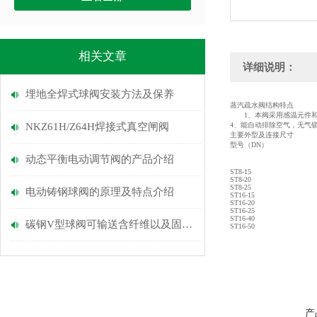
相关文章
详细说明：
埋地全焊式球阀安装方法及保养
蒸汽疏水阀结构特点
1、本阀采用感温元件和
NKZ61H/Z64H焊接式真空闸阀
4、能自动排除空气，无气
主要外型及连接尺寸
型号（DN）
动态平衡电动调节阀的产品介绍
ST8-15
ST8-20
ST8-25
电动铸钢球阀的原理及特点介绍
ST16-15
ST16-20
ST16-25
ST16-40
碳钢V型球阀可输送含纤维以及固体颗粒的液体
ST16-50
产